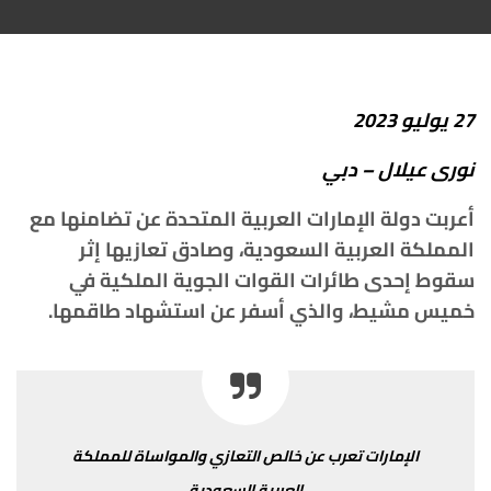
27
يوليو
2023
نورى
عيلال
–
دبي
أعربت
دولة
الإمارات
العربية
المتحدة
عن
تضامنها
مع
المملكة
العربية
السعودية،
وصادق
تعازيها
إثر
سقوط
إحدى
طائرات
القوات
الجوية
الملكية
في
خميس مشيط
،
والذي
أسفر
عن
استشهاد
طاقمها
.
الإمارات
تعرب
عن
خالص
التعازي
والمواساة
للمملكة
العربية
السعودية