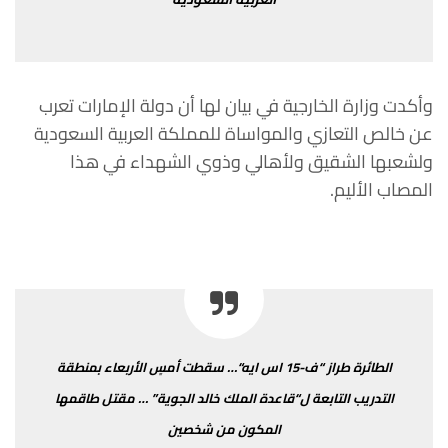
وأكدت
وزارة
الخارجية
في
بيان
لها
أن
دولة
الإمارات
تعرب
عن
خالص
التعازي
والمواساة
للمملكة
العربية
السعودية
ولشعبها
الشقيق
ولأهالي
وذوي
الشهداء في
هذا
المصاب
الأليم
.
الطائرة
طراز
“
ف
-15
اس
ايه
“…
سقطت
أمسٍ
الأربعاء
بمنطقة
التدريب
التابعة
ل
“
قاعدة
الملك
خالد
الجوية
” …
مقتل
طاقمها
المكون
من
شخصين