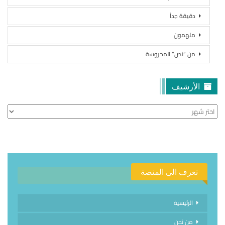
دقيقة جداً
ملهمون
من “نص” المحروسة
الأرشيف
الأرشيف
تعرف الى المنصة
الرئيسية
من نحن