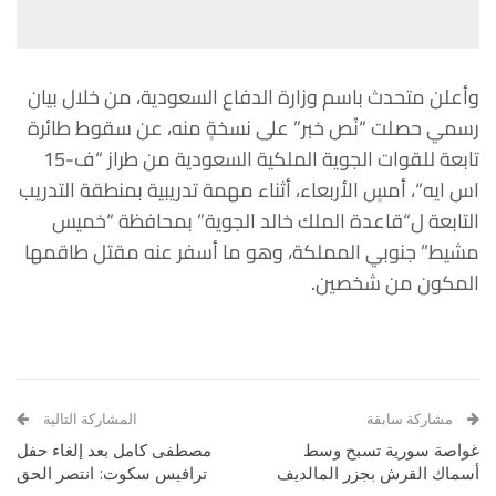
وأعلن
متحدث
باسم
وزارة
الدفاع
السعودية،
من
خلال
بيان
رسمي
حصلت
“
نُص
خبر
”
على
نسخةٍ
منه،
عن
سقوط
طائرة
تابعة
للقوات
الجوية
الملكية
السعودية من
طراز
“
ف
-15
اس
ايه
“،
أمسٍ
الأربعاء،
أثناء
مهمة
تدريبية
بمنطقة
التدريب
التابعة
ل
“
قاعدة
الملك
خالد
الجوية
”
بمحافظة
“
خميس
مشيط
”
جنوبي
المملكة،
وهو
ما
أسفر
عنه
مقتل
طاقمها
المكون
من
شخصين
.
مشاركة سابقة
المشاركة التالية
غواصة سورية تسبح وسط
مصطفى كامل بعد إلغاء حفل
أسماك القرش بجزر المالديف
ترافيس سكوت: انتصر الحق