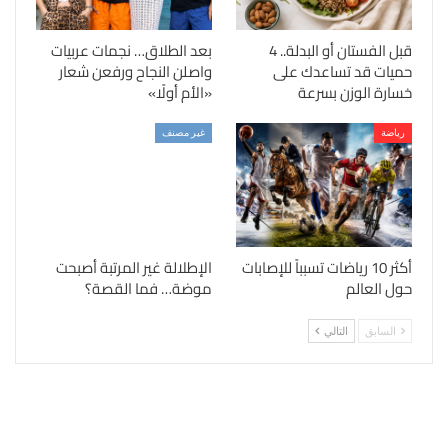
قبل الفستان أو البدلة.. 4
بعد الطلاق… نجمات عربيات
حميات قد تساعدك على
واصلن النجاح ورفعن شعار
خسارة الوزن بسرعة
«الأم أولًا»
رياضة
غير مصنف
أكثر 10 رياضات تسبباً للإصابات
الإطلالة غير المرتبة أصبحت
حول العالم
موضة… فما القصة؟
السابق
التالي