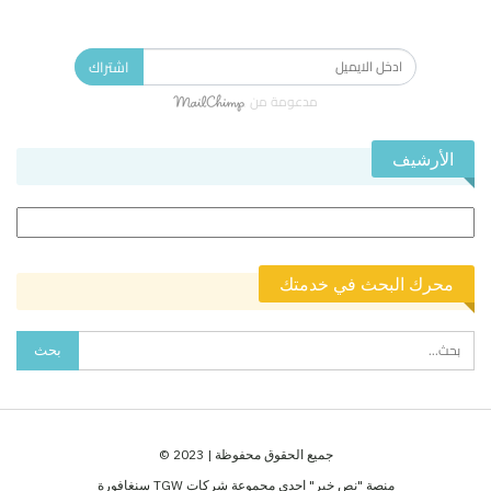
الاشتراك في النشرة الإخبارية ليصلك كل جديد.
اشتراك
مدعومة من
الأرشيف
الأرشيف
محرك البحث في خدمتك
جميع الحقوق محفوظة | 2023 ©
منصة "نص خبر" احدى مجموعة شركات TGW سنغافورة