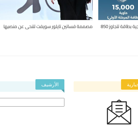
مجمع الصجعة اللوجستي.. منصة استراتيجية بطاقة تتجاوز 850
مصممة فساتين تايلور سويفت تتنحى عن منصبها
بارية
الأرشيف
الأرشيف
 النشرة الإخبارية ليصلك كل جديد.