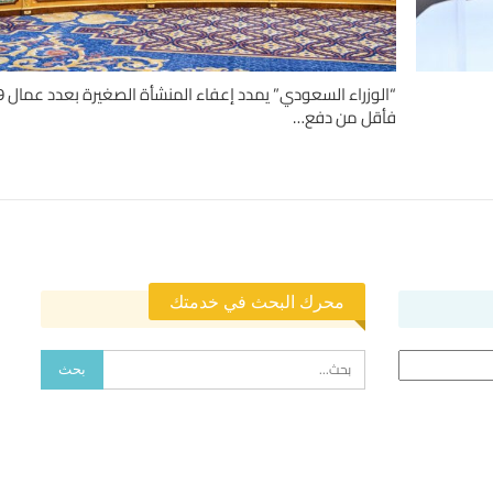
“الوزراء السعودي” يمدد إعفاء ال
فأقل من دفع…
محرك البحث في خدمتك