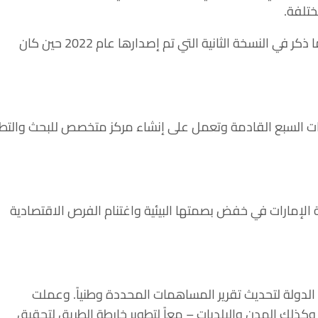
ختلفة.
و أوضحت أن المستهدف الحالي لخفض الانبعاثات عند 40 بالمئة يعتبر تحسينا بنسبة 9 بالمئة مقارنة بما ذكر في النسخة الثانية التي تم إصدارها عام 2022 حين كان
ات السبع القادمة وتعمل على إنشاء مركز متخصص للبحث والتطو
الإمارات في خفض بصمتها البيئية واغتنام الفرص الاقتصادية
الدولة لتحديث تقرير المساهمات المحددة وطنياً. وعملت
لك المدن والبلديات – معاً لتطوير خارطة الطريق لتحقيق