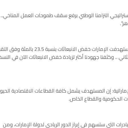
لاستضافة مؤتمر الأطراف COP28، يؤكد هذا الإعلان الاستراتيجي التزامنا الوطني برفع سقف طموحات العمل المناخي..
ر”.
وتابعت قائلة: “نسعى إلى رفع سقف طموحنا المناخي بشكل تدريجي خلال أقل من ثلاث سنوات .. واستهدفت الإمارات خفض الانبعاثات بنسبة 23.5 بال
 بالمئة وفق الإصدار المحدث للتقرير الثاني .. وكثفنا جهودنا أكثر لزيادة خفض الانبعاثات الآن في الن
الإماراتية: إن المستهدف يشمل كافة القطاعات الاقتصادية الحيو
ات الحكومية والقطاع الخاص.
لة لاستضافة COP28، فقد تم وضع عدد من المبادرات التي ستسهم في إبراز الدور الريادي لدولة الإمارات، ومن