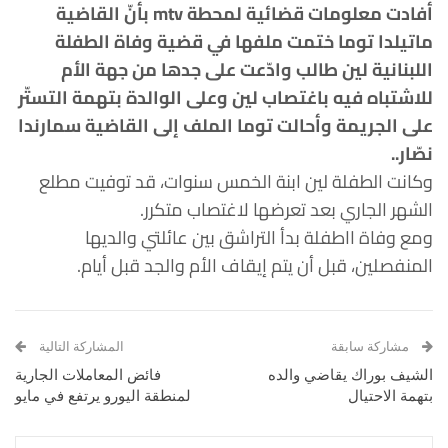
أفادت معلومات قضائية لمحطة mtv بأنّ القاضية
ماتيلدا توما ختمت ملفها في قضية وفاة الطفلة
اللبنانية لين طالب وادّعت على جدها من جهة الأم
للاشتباه فيه باغتصاب لين وعلى الوالدة بتهمة التستّر
على الجريمة وأحالت توما الملف إلى القاضية سمارندا
نصّار..
وكانت الطفلة لين ابنة الخمس سنوات، قد توفيت مطلع
الشهر الجاري بعد تعرضها لاغتصاب متكرر.
ومع وفاة ااطفلة بدأ التراشق بين عائلتي والديها
المنفصلين، قبل أن يتم إيقاف الأم والجد قبل أيام.
مشاركة سابقة
المشاركة التالية
الشيف بوراك يقاضي والده
فائض المعاملات الجارية
بتهمة الاحتيال
لمنطقة اليورو يرتفع في مايو