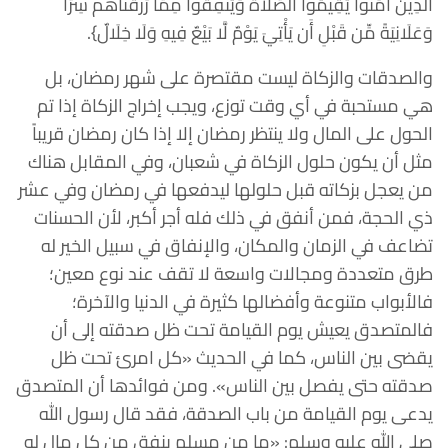
الَّذِينَ آمَنُوا يُقِيمُوا الصَّلَاةَ وَيُنفِقُوا مِمَّا رَزَقْنَاهُمْ سِرًّا
وَعَلَانِيَةً مِّن قَبْلِ أَن يَأْتِيَ يَوْمٌ لَّا بَيْعٌ فِيهِ وَلَا خِلَالٌ}.
والصدقات والزكاة ليست مقتصرة على شهر رمضان، بل
هي مستحبة في أي وقت توزع، ويجب إخراج الزكاة إذا تم
الحول على المال ولا ينتظر رمضان إلا إذا كان رمضان قريباً
مثل أن يكون حلول الزكاة في شعبان، وفي المقابل هناك
من يعجل بزكاته قبل حلولها ليدفعها في رمضان وفي عشر
ذي الحجة، فمن أنفق في ذلك فله أجر أكبر، لأن الحسنات
تضاعف في الزمان والمكان، والإنفاق في سبيل الخير له
طرق متعددة ومجالات واسعة لا تقف عند نوع معين؛
فالأبواب متنوعة وأفضالها كثيرة في الدنيا والآخرة؛
فالمتصدق يعيش يوم القيامة تحت ظل صدقته إلى أن
يقضى بين الناس، كما في الحديث «كل امرئ تحت ظل
صدقته حتى يفصل بين الناس». ومن فوائدها أن المتصدق
يدعى يوم القيامة من باب الصدقة، فقد قال رسول الله
صلى الله عليه وسلم: «ما من مسلم ينفق من كل مال له