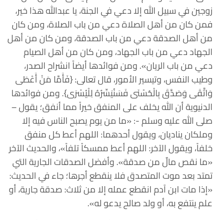
زوجين في سبيل الله إلا دعي في الجنة، يا عبدالله هذا خير،
فمن كان من أهل الصلاة دعي من باب الصلاة، ومن كان
من أهل الصدقة دعي من باب الصدقة، ومن كان من أهل
الجهاد دعي من باب الجهاد، ومن كان من أهل الصيام
دعي من باب الريان». ومن فوائدها أيضاً انشراح الصدر،
وطيب النفس، وتيسير الأمور، قال تعالى: {فَأَمَّا مَنْ أَعْطَى
وَاتَّقَى وَصَدَّقَ بِالْحُسْنَى فَسَنُيَسِّرُهُ لِلْيُسْرَى}. ومن فوائدها
الدنيوية أن الله يخلف على المنفق خيراً مما أنفق؛ يقول –
صلى الله عليه وسلم -: «ما من يوم يصبح الناس فيه إلا
وملكان يناديان، ويقول أحدهما: اللهم أعط كل منفق
خلفاً، ويقول الآخر: اللهم أعط ممسكاً تلفاً»، والحديث الآخر
«ما نقص مالٌ من صدقة». وأفضل الصدقات الجارية التي
تمتد بعد موت المتصدق فلا ينقطع أجرها؛ جاء في الحديث:
«إذا مات ابن آدم انقطع عمله إلا من ثلاث: صدقة جارية، أو
علم ينتفع به، أو ولد صالح يدعو له».