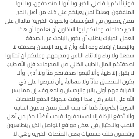
فهنيئاً لكم يا فاعلي الخير، ويا أيها المتصدقون، ويا أيها
المنفقون، وهنيئاً لمن يعينكم على ذلك من أهل الخير
ممن يعملون في المؤسسات والجهات الخيرية؛ فالدال على
الخير كفاعله. وعليكم أيها الباذلون أن تعلموا أن هذا
العمل المبارك يتطلب أن يكون الباحث عن الصدقة
والإحسان ابتغاء وجه الله، وأن لا يريد الإنسان بصدقته لا
سمعة ولا رياء ولا ثناء الناس ومديحهم. وعليكم أن تختاروا
لصدقتكم المال الطيب الخالي من المحرمات؛ فإن الله طيبٌ
لا يقبل إلا طيباً، وألا تُتبعوا صدقاتكم منّاً ولا أذى، وألا
يكون المتصدق مانّاً ولا متعالياً، وأن تحرصوا على ذي
القرابة فهم أولى بالبر والإحسان والمعروف. إن مما يسر
الله على الناس في هذا الوقت سهولة الدفع للمنصات
الخيرية إلكترونياً. كما أنه يجب الحذر ممن يدعون الحاجة
وألا تُدفع الزكاة إلا لمستحقيها؛ فيجب أيضاً الحذر من أهل
النصب والاحتيال في بعض مواقع التواصل الذين يتظاهرون
ويتخفون خلف مسميات بعض المنصات الخيرية وهي لا