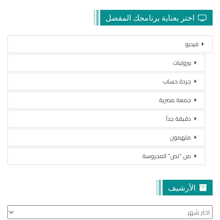
اختر بعناية برنامجك المفضل
فيديو
بيروتيات
جردة حساب
جمعة مصرية
دقيقة جداً
ملهمون
من “نص” المحروسة
الأرشيف
الأرشيف