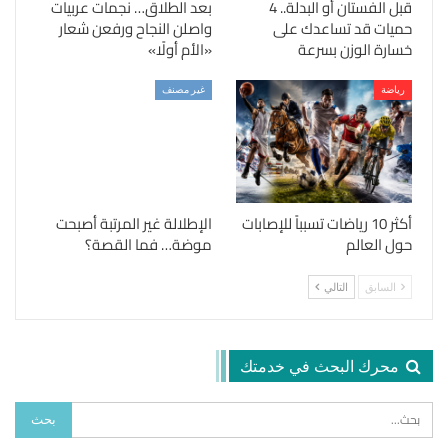
قبل الفستان أو البدلة.. 4
بعد الطلاق… نجمات عربيات
حميات قد تساعدك على
واصلن النجاح ورفعن شعار
خسارة الوزن بسرعة
«الأم أولًا»
رياضة
غير مصنف
أكثر 10 رياضات تسبباً للإصابات
الإطلالة غير المرتبة أصبحت
حول العالم
موضة… فما القصة؟
السابق
التالي
محرك البحث في خدمتك