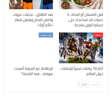
قبل الفستان أو البدلة.. 4
بعد الطلاق… نجمات عربيات
حميات قد تساعدك على
واصلن النجاح ورفعن شعار
خسارة الوزن بسرعة
«الأم أولًا»
رياضة
غير مصنف
أكثر 10 رياضات تسبباً للإصابات
الإطلالة غير المرتبة أصبحت
حول العالم
موضة… فما القصة؟
السابق
التالي