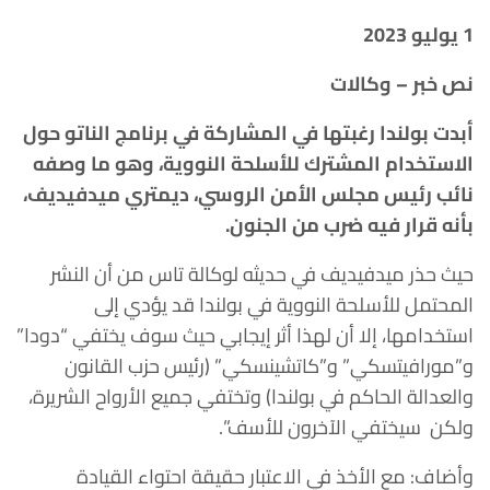
1 يوليو 2023
نص خبر – وكالات
أبدت بولندا رغبتها في المشاركة في برنامج الناتو حول
الاستخدام المشترك للأسلحة النووية، وهو ما وصفه
نائب رئيس مجلس الأمن الروسي، ديمتري ميدفيديف،
بأنه قرار فيه ضرب من الجنون.
حيث حذر ميدفيديف في حديثه لوكالة تاس من أن النشر
المحتمل للأسلحة النووية في بولندا قد يؤدي إلى
استخدامها، إلا أن لهذا أثر إيجابي حيث سوف يختفي “دودا”
و”مورافيتسكي” و”كاتشينسكي” (رئيس حزب القانون
والعدالة الحاكم في بولندا) وتختفي جميع الأرواح الشريرة،
ولكن سيختفي الآخرون للأسف”.
وأضاف: مع الأخذ في الاعتبار حقيقة احتواء القيادة