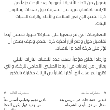
بتمويل من اتحاد الأندية الأوروبية، يعد البحث جزءاً من
التزامه باكتساب مزيد من المعرفة حول معدات وملابس
كرة القدم، التي تعزز السلامة والأداء والراحة للاعبات
الإناث.
المعلومات التي تم جمعها على مدار 18 شهراً، تتضمن أيضاً
تفاصيل حول وضع أزرار أحذية كرة القدم، وكيف يمكن أن
تؤثر على حركة أقدام اللاعبات.
وازداد القلق مؤخراً، بسبب عدد اللاعبات البارزات اللائي
يعانين من إصابات في الرباط الصليبي الأمامي للركبة، والتي
تظهر الدراسات أنها أكثر انتشاراً بين الإناث مقارنة بالذكور.
مشاركة سابقة
المشاركة التالية
فيديو: احتجاجات في باريس بعد
نادين نجيم وفيليب أسمر معاً
مقتل مراهق بأيدي الشرطة
من جديد فهل يكون الحظ
ثالثهما؟