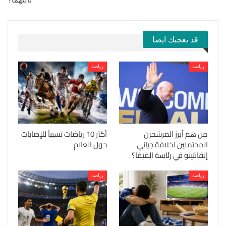
قد يعجبك ايضا
رياضة
رياضة
من هم أبرز المرشحين
أكثر 10 رياضات تسبباً للإصابات
المحتملين لخلافة جياني
حول العالم
إنفانتينو في رئاسة الفيفا؟
رياضة
رياضة