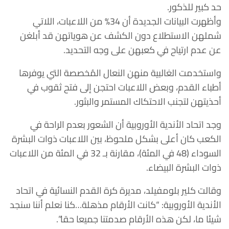
حد كبير للذكور.
وأظهرت البيانات الجديدة أن 34% من اللاعبات، اللاتي
شملهن الاستطلاع دون الكشف عن هوياتهن قد أبلغن
عن عدم ارتياح في كعبهن على وجه التحديد.
واستخدمت الغالبية منهن النعال المُخصصة التي يوفرها
أطباء القدم، وبعض اللاعبات احتجن إلى فتح ثقوب في
أحذيتهن لتجنب الاحتكاك المستمر والبثور.
وجد اتحاد الأندية الأوروبية أن الشعور بعدم الراحة في
الكعب كان أعلى بشكل ملحوظ، بين اللاعبات ذوات البشرة
السوداء (48 في المئة)، مقارنة بـ 32 في المئة من اللاعبات
ذوات البشرة البيضاء.
وقالت كلير بلومفيلد، مديرة كرة القدم النسائية في اتحاد
الأندية الأوروبية: “كانت الأرقام مذهلة…كنا نعلم أننا سنجد
شيئا ما، لكن هذه الأرقام صدمتنا جميعا حقا”.