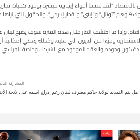
الاقتصاد “لقد لمسنا أجواء إيجابية مبشرة بوجود كميات تجاري
من الغاز وذلك حسب الشركات الذين هم شركاء مع الدولة اللبنانية بالاستكشاف بالبلوك 4 وخاصة البلوك 9 وهم “توتال” و”إيني” و”قطر إينرجي”. والحقول التي نر
نصف الأول من أب ويستمر من 90 إلى 100 يوم يعني قبل نهاية العام. وإذا ما اكتشف الغاز خلال هذه الفترة سوف يصبح لبنا
لاستثمارية وجزءا من الديون التي عليه، وكذلك يعطي إمكانية أن
ستفادة كون وجوده والعقد الموجود مع الشركاء وخاصة الفرنسي 
المشاركة التالي
هل يتم التمديد لولاية حاكم مصرف لبنان رغم إدراج اسمه على لائحة الأنت
رياضة