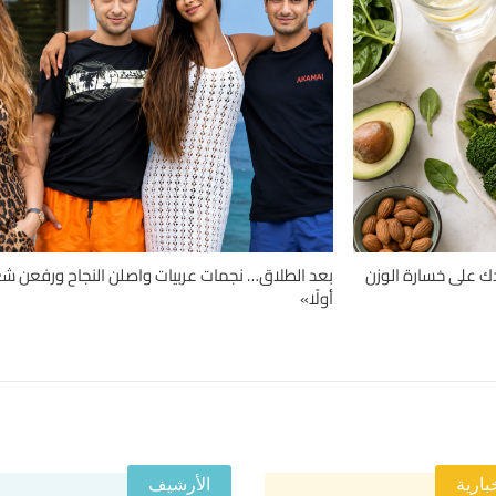
حميات قد تساعدك على خسارة الوزن
بعد الطلاق… نجمات عربيات واصلن النجاح ورفعن شعا
أولًا»
بارية
الأرشيف