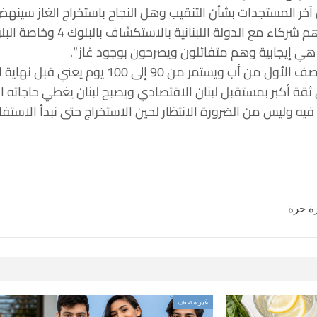
ر المستجدات بشأن التنقيب وهل النجاح باستخراج الغاز سينهض ب
بعاد هي إيجابية وهم متفائلون ويصرحون بوجود غاز “.
وتابع “نحن بانتظار أن يبدأ الحفر في ال
ثقة أكبر بمستقبل لبنان الاقتصادي ويصبح لبنان يغطي حاجاته ا
 فيه وليس من الضرورة الانتظار لحين الاستخراج حتى نبدأ الا
رة حرة
غير مصنف