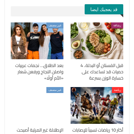
قد يعجبك ايضا
رشاقة
غير مصنف
قبل الفستان أو البدلة.. 4
بعد الطلاق… نجمات عربيات
حميات قد تساعدك على
واصلن النجاح ورفعن شعار
خسارة الوزن بسرعة
«الأم أولًا»
رياضة
غير مصنف
أكثر 10 رياضات تسبباً للإصابات
الإطلالة غير المرتبة أصبحت