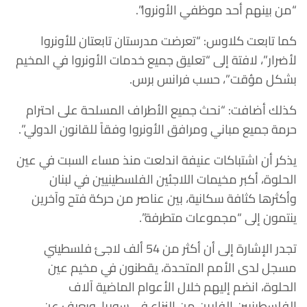
“من بينهم أحد موظفي الأونروا”.
كما تابعت كلاوس: “تعرضت مدرستان تابعتان للأونروا
لأضرار”، لافتة إلى “تعليق جميع خدمات الأونروا في المخيم
بشكل مؤقت”، حسب فرانس برس.
كذلك أضافت: “نحث جميع الأطراف المسلحة على احترام
حرمة جميع مباني ومرافق الأونروا وفقاً للقانون الدولي”.
يذكر أن اشتباكات عنيفة اندلعت منذ مساء السبت في عين
الحلوة، أكبر مخيمات اللاجئين الفلسطينيين في لبنان
وأكثرها كثافة سكانية، بين عناصر من حركة فتح وآخرين
ينتمون إلى “مجموعات متطرفة”.
تجدر الإشارة إلى أن أكثر من 54 ألف لاجئ فلسطيني
مسجل لدى الأمم المتحدة، يقطنون في مخيم عين
الحلوة، انضم إليهم خلال الأعوام الماضية آلاف
الفلسطينيين الفارين من النزاع في سوريا. ويعرف عن