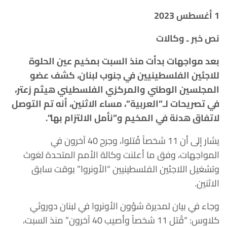
1 أغسطس 2023
نص خبر ـ وكالات
بعد مواجهات بدأت منذ السبت بمخيم عين الحلوة
للاجئين الفلسطينيين في جنوب لبنان، كشف عضو
المجلسين الوطني والمركزي الفلسطيني هيثم زعتر،
في تصريحات لـ”العربية”، مساء الاثنين، أنه تم التوصل
لاتفاق هدنة في المخيم و”نأمل الالتزام بها”.
يشار إلى أن 11 شخصاً قُتلوا، وجرح 40 آخرون في
المواجهات، وفق ما أعلنت وكالة الأمم المتحدة لغوث
وتشغيل اللاجئين الفلسطينيين “الأونروا” بوقت سابق
الاثنين.
وجاء في بيان لمديرة شؤون الأونروا في لبنان دوروثي
كلاوس: “قُتل 11 شخصاً وأصيب 40 آخرون” منذ السبت،