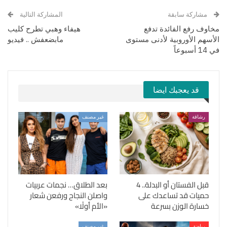
مشاركة سابقة
المشاركة التالية
مخاوف رفع الفائدة تدفع
هيفاء وهبي تطرح كليب
الأسهم الأوروبية لأدنى مستوى
مابضعفش .. فيديو
في 14 أسبوعاً
قد يعجبك ايضا
رشاقة
غير مصنف
قبل الفستان أو البدلة.. 4
بعد الطلاق… نجمات عربيات
حميات قد تساعدك على
واصلن النجاح ورفعن شعار
خسارة الوزن بسرعة
«الأم أولًا»
رياضة
غير مصنف