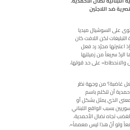
اللبنانية نضال الأحمدية.
نصرية ضد اللاجئين
حتوى على السوشيال ميديا
التبليغات لكن اللافت كان
اعتبرتها مجرّد رد فعل
الردّ سريعاً من زميلتها
لّ والانحطاط» على حد قولها،
فعل غاضبة؟ من وجهة نظر
حمدية أن تتكلم باسم
المعنى الذي يمثل بشكل أو
سوريين بسبب الواقع اللبناني
لغضب تجاه نضال الأحمدية،
 ولو أنّ هذا ليس معمماً».