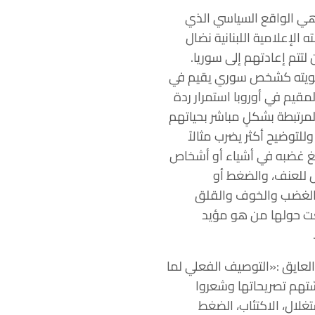
هي الواقع السياسي الذي
لإعلامية اللبنانية نضال
لتتم إعادتهم إلى سوريا.
 بهويته كشخص سوري يقيم في
قيم في أوروبا استمرار ردة
مرتبطة بشكلٍ مباشر بحياتهم
لتوضيح أكثر يضرب مثالاً
فريغ غضبه في أشياء أو أشخاص
ض للعنف، والضغط أو
 بالغضب والخوف والقلق
معت حولها من هو مؤيد
العايق :«التوصيف الفعلي لما
ّتهم تصريحاتها وشعروا
تغلال، الاكتئاب، الضغط