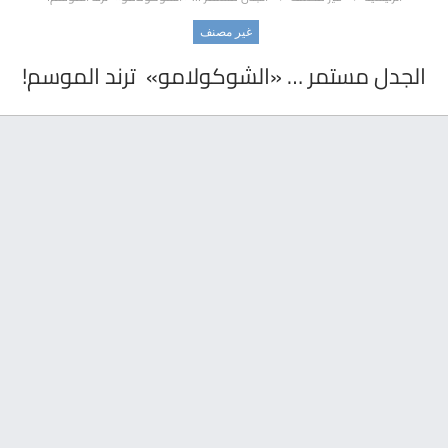
غير مصنف
الجدل مستمر … «الشوكولامو» ترند الموسم!