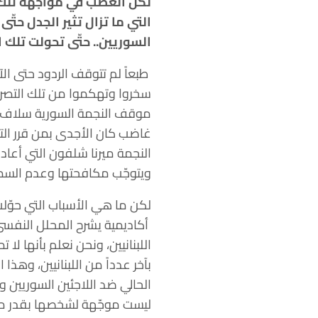
لكن الغضب في مواجهة تلك ال
التي ما تزال تثير الجدل حتّ
السوريين.. حتّى تحولت تلك ا
طبعاً لم تتوقف الردود حتى ال
سخروا وتهكموا من تلك التصريح
موقف النجمة السورية سلاف فو
غاضب كان الأجدى بمن قرر التصد
النجمة ميرنا شلفون التي أعاد
ويتوجّب مكافحتها وعدم السماح
لكن ما هي الأسباب التي حوّل
أكاديمية يشرح المحلل النفسي
اللبنانيين، ونحن نعلم بأنها 
بآخر عدداً من اللبنانيين، وهذا
الحالي ضد اللاجئين السوريين 
ليست موجّهة لشخصها بقدر ما 