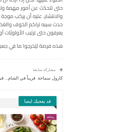
حتى تتحدّث عن أمور مهمة ولو
والانتشار، عليه أن يركب موجة 
حدث سببه تراكم الخوف والغضب
يعرفون حتى ترتيب الأولويّات أ
هذه فرصة ليُخرجوا ما في جعب
مشاركة سابقة
كارول سماحة قريباً في الشام… قبلة
قد يعجبك ايضا
رشاقة