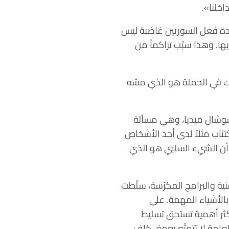
خلنا».
ردة فعل السوريين غاضبة ليس
ا. وهذا سبّب تراكماً من
رك في الحملة هو الذي مسّه
لسوشال ميديا، وهي مسألة
تئاب مثلاً لدى أحد الأشخاص
ن أن الشيء السلبي هو الذي
ية والبرامج المكرّسة، سلّطت
الأشياء المهمة. على
ثر أهمية تستحق تسليط
العامة لا تتمتّع بعمق كاف