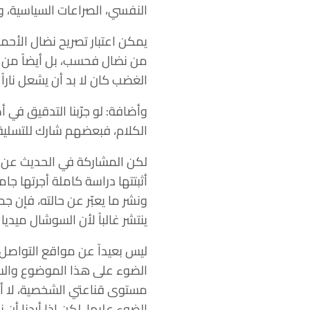
النفسي، الصراعات السياسية، و
يمكن اعتبار تصريح نضال الأحم
من نضال فحسب، بل أيضاً من و
الغضب كان لا بد أن يشعل ناراً
وأضافة: لو جرّبنا التدقيق ف
الكلام، فبعضهم شارك للتسلية،
لكن المشاركة في الحديث عن ا
أثبتتها دراسة كاملة أجرتها ج
ونشر ما يعبّر عن حالته، فإن 
ينتشر غالباً لأن السوشال ميدي
ليس بعيداً عن مواقع التواصل 
الضوء على هذا الموضوع والسبب
مستوى قناعتي الشخصية، لا أ
الضوء عليها. لكن إذا أردنا أن 