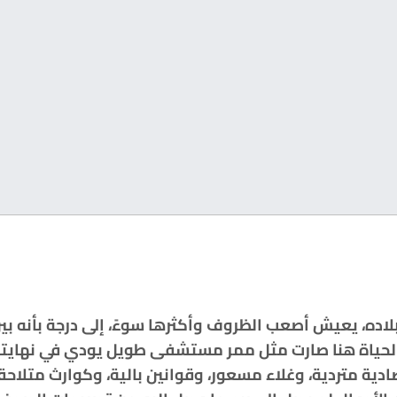
بلاده، يعيش أصعب الظروف وأكثرها سوءً، إلى درجة بأنه 
الحياة هنا صارت مثل ممر مستشفى طويل يودي في نهايته 
دية متردية، وغلاء مسعور، وقوانين بالية، وكوارث متلاحقة