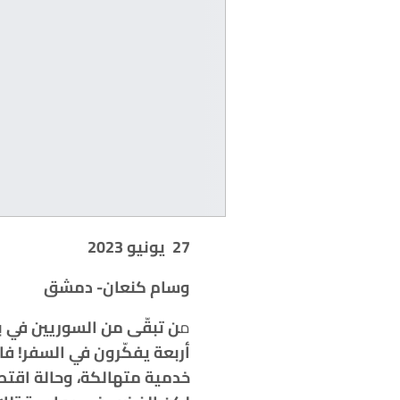
27
يونيو
2023
وسام كنعان- دمشق
م
ن تبقّى من السوريين في 
أربعة يفكّرون في السفر! ف
خدمية متهالكة، وحالة اقتصا