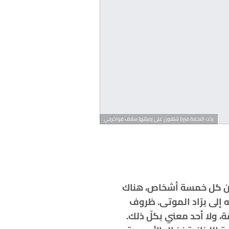
ردّت النجمة ميرنا شلفون على زميلتها سلاف فواخرجي
بين كل خمسة أشخاص، هناك
إلى برّاد الموتى. ظروف
، ولا أحد معني بكلّ ذلك.