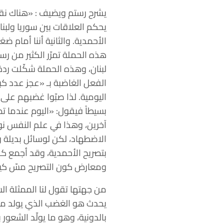
يشرح رستم ويضيف : «هناك نق
يحكم العلاقات بين سوريا ولبن
الأحمدية. والثانية أننا أمام 
هذه الحملة تمرّر الكثير من 
لبنان، وهذه الحملة شكّلت ردة
الفعل الغاضبة بـ «عجز عدد كب
اليومية. لذا صبّوا غضبهم على
بسيطاً فيقول: «اليوم عندما تص
آخرين، وهذا في علم النفس نو
الاضطهاد، لكن لوسائل بديلة 
بتصريح الأحمدية، وقد أجمع ك
ومعارض كون التصريح مسّ كيا
من جهتها تقول لنا الممثلة ال
يحدث هو الغضب الذي يولد من أ
بالدونية، وهو ما يولّد الشعور 