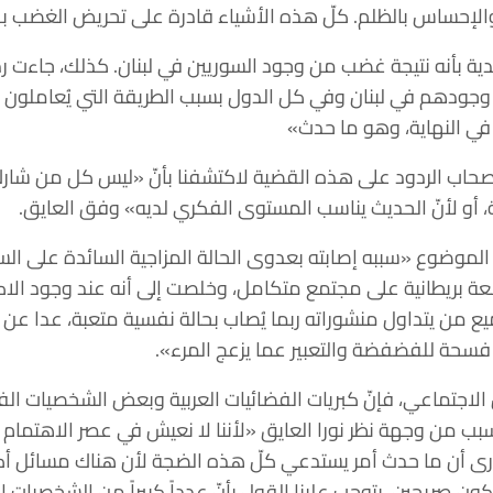
الإحساس بالظلم. كلّ هذه الأشياء قادرة على تحريض الغضب بدا
دية بأنه نتيجة غضب من وجود السوريين في لبنان. كذلك، جاءت 
جودهم في لبنان وفي كل الدول بسبب الطريقة التي يُعاملون به
 في النهاية، وهو ما حدث»
ي أصحاب الردود على هذه القضية لاكتشفنا بأنّ «ليس كل من شا
 أو لأنّ الحديث يناسب المستوى الفكري لديه» وفق العايق.
لموضوع «سببه إصابته بعدوى الحالة المزاجية السائدة على ا
امعة بريطانية على مجتمع متكامل، وخلصت إلى أنه عند وجود الاك
جميع من يتداول منشوراته ربما يُصاب بحالة نفسية متعبة، عدا ع
ا فسحة للفضفضة والتعبير عما يزعج المرء».
الاجتماعي، فإنّ كبريات الفضائيات العربية وبعض الشخصيات الفن
 من وجهة نظر نورا العايق «لأننا لا نعيش في عصر الاهتمام ب
رى أن ما حدث أمر يستدعي كلّ هذه الضجة لأن هناك مسائل أك
نكون صريحين، يتوجب علينا القول بأنّ عدداً كبيراً من الشخصيات 