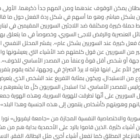
طتان يمكن الوقوف عندهما ومن المهم جداً ذكرهما. الأولى 
ان بشكل مباشر، وهو ما أسهم في شكل ردة الفعل حول ما قالته ا
ضغط حملة كبيرة ومكثفة ضد اللاجئين السوريين المقيمين في لبنان 
رسائل العنصرية والرفض للاجئ السوري، وخصوصاً في ما يتعلق
 فعل كبيرة عند السوريين بشكل عام». يفسّر المحلل النفسي الم
ير من السوريين عن قول كلمتهم ضد الأشياء التي يعيشونها وال
 جهة أو شخص أقل قوةً وعنفاً من المصدر الأساسي للخوف». ول
رخ الأم على ابنها فإنه لا يردّ الصراخ في وجهها، لكنه يقوم بت
ع من الاستبدال، ويكون بمثابة التفريغ عند الشخص الذي يتعر
وليس للمصدر الأساسي. لذا استبدل السوريون كلّ ما يشعرهم
ل السوريين على أنّها تطرقت للهوية السورية، وهذه الهوية ج
نهم وهويتهم كأشخاص ينتمون إلى هذه الجنسية وهذا البلد».
سورية والاختصاصية النفسية المجازة من «جامعة ليفربول» نورا 
شياء كثيرة .الذين قاموا بالرد على الأحمدية بداية هم من مس
بالانزعاج المطلق كما تفعل أشياء أخرى مثل البطالة، الفقر، الاس