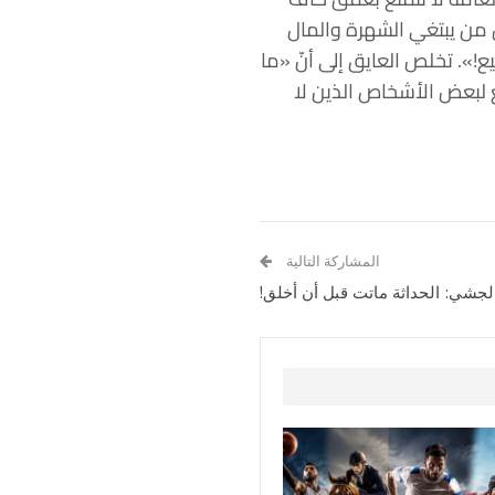
 من يبتغي الشهرة والمال
ع!». تخلص العايق إلى أنّ «ما
غ لبعض الأشخاص الذين لا
المشاركة التالية
الجشي: الحداثة ماتت قبل أن أخلق!