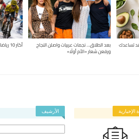
دلة.. 4 حميات قد تساعدك
بعد الطلاق… نجمات عربيات واصلن النجاح
أكثر 10 رياضات تسبباً للإصابات حول العالم
ورفعن شعار «الأم أولًا»
 الإخبارية
الأرشيف
الأرشيف