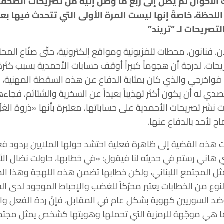
أحوال لم يصل إلى ربع ما وصل إليه من تصريحات الصحفية 
ى اللحظة، خاصةً إنها ليست المرة الأولى التي تتحدث فيها بع
لتصريحات لـ “تريند”
آن. فنانون، محطات تلفزيونية ومواقع إلكترونية، حتّى صنّاع الم
ات. لدرجة أن هجوماً كبيراً أوقف حسابات الأحمدية بسبب كثرة 
اخرجي والذي كان بمثابة الدفاع عن هذه السقطة المهنية، إذ 
ي له أن يكون أكثر تهذيباً بعيداً عن السخرية والشتائم، فجاءها 
ت نشر تصريحات الأحمدية على حساباتها، معتبرة بأنها «ذروة الغ
 لأحد بالدفاع عنها.
ت هذه القضية إلى ظاهرة فعلية احتشد حولها الملايين بردود 
 هاني رستم في حديثه لنا فيقول: «في خطابها، حاولت نضال الأ
لا تمثل المجتمع اللبناني، ولكن خطابها تضمن هذه اللهجة وهذا 
 النوع من الخطابات يعتبر محرّكاً للغضب والإحباط الموجود لدى ال
وضد السوريين كهوية بشكل عام في المقابل، فإنّ ردة الفعل وا
هي موجّهة للرمزية التي تحملها وهويتها كشخص يمثل مجتمعاً