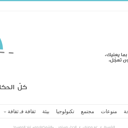
ة
منوعات
مجتمع
تكنولوجيا
بيئة
ثقافة فـ ثقافة
الرئيسية
غير مصنف
الجدل مستمر … «الشوكولامو» ترند الموسم!