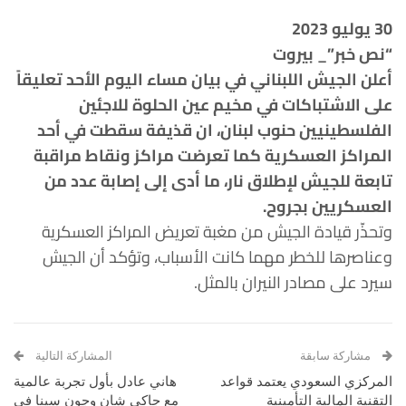
30 يوليو 2023
“نص خبر”_ بيروت
أعلن الجيش اللبناني في بيان مساء اليوم الأحد تعليقاً
على الاشتباكات في مخيم عين الحلوة للاجئين
الفلسطينيين حنوب لبنان، ان قذيفة سقطت في أحد
المراكز العسكرية كما تعرضت مراكز ونقاط مراقبة
تابعة للجيش لإطلاق نار، ما أدى إلى إصابة عدد من
العسكريين بجروح.
وتحذّر قيادة الجيش من مغبة تعريض المراكز العسكرية
وعناصرها للخطر مهما كانت الأسباب، وتؤكد أن الجيش
سيرد على مصادر النيران بالمثل.
مشاركة سابقة
المشاركة التالية
المركزي السعودي يعتمد قواعد
هاني عادل بأول تجربة عالمية
التقنية المالية التأمينية
مع جاكي شان وجون سينا في