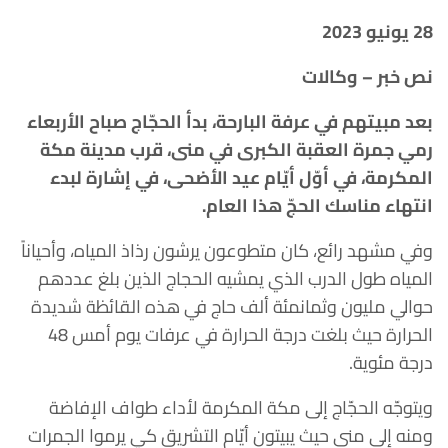
28 يونيو 2023
نص خبر – وكالات
بعد مبيتهم في عرفة البارحة، بدأ الحجّاج صباح الأربعاء
رمي جمرة العقبة الكبرى في منى، قرب مدينة مكة
المكرمة، في أوّل أيّام عيد الأضحى، في إشارة لبدء
انتهاء مناسك الحجّ هذا العام.
وفي مشهد رائع، كان متطوعون يرشون رذاذ المياه، وأحياناً
المياه طول الدرب الذي يمشيه الحجاج الذين بلغ عددهم
حوالي مليون وثمانمئة ألف حاج في هذه القائظة شديدة
الحرارة حيث بلغت درجة الحرارة في عرفات يوم أمس 48
درجة مئوية.
ويتوجّه الحجّاج إلى مكة المكرمة لأداء طواف الإفاضة
ومنه إلى منى حيث يبيتون أيّام التشريق كي يرموا الجمرات