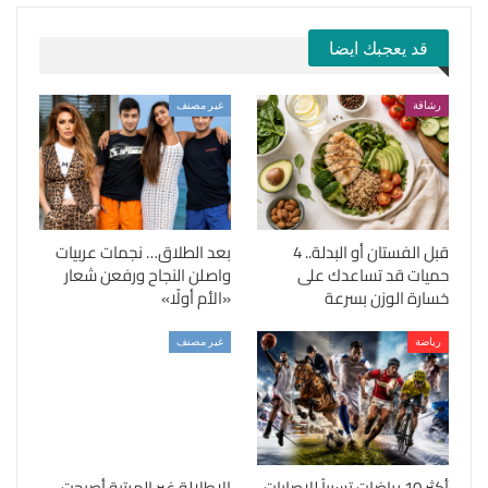
قد يعجبك ايضا
رشاقة
غير مصنف
قبل الفستان أو البدلة.. 4
بعد الطلاق… نجمات عربيات
حميات قد تساعدك على
واصلن النجاح ورفعن شعار
خسارة الوزن بسرعة
«الأم أولًا»
رياضة
غير مصنف
أكثر 10 رياضات تسبباً للإصابات
الإطلالة غير المرتبة أصبحت