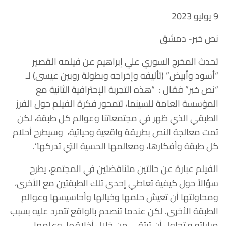
9 يوليو 2023
نص خبر- دمشق
تحدث المخرج السوري علي إبراهيم عن فيلمه القصير
“أسود وأبيض” (تأليفه وإخراجه وبطولة روبين عيسى) لـ
“نص خبر” فقال : “هذه التجربة الإحترافية الثانية مع
المؤسسة العامة للسينما، تتمحور فكرة الفيلم حول الفرز
الطبقي الذي ظهر في مجتمعاتنا وعوالم كل طبقة، لكن
تمت معالجة النص بطريقة واقعية وحياتية، وسيطرح أحلام
كل طبقة وأفكارها، ومعالمها الحسية التي تدركها”.
الفيلم عبارة عن حالتين متناقضتين في المجتمع، يطرح
سؤالاً حول كيفية تعاطي إحدى تلك الطبقتين مع الأخرى،
ومحاولتها أن تعيش حلمها وخيالها وأحاسيسها وعوالم
الطبقة الأخرى. لكن
عندما تنصدم بالواقع تتمرد عليه بسبب
مراراته و تحاول أن ترتقي من خلال أخلاقها، وعلمها ،