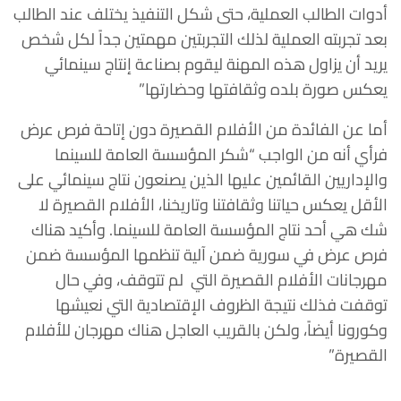
أدوات الطالب العملية،
حتى شكل التنفيذ يختلف عند الطالب
بعد تجربته العملية لذلك التجربتين مهمتين جداً لكل شخص
يريد أن يزاول هذه المهنة ليقوم بصناعة إنتاج سينمائي
يعكس صورة بلده وثقافتها وحضارتها”
أما عن الفائدة من الأفلام القصيرة دون إتاحة فرص عرض
فرأي أنه من الواجب “شكر المؤسسة العامة للسينما
والإداريين القائمين عليها الذين يصنعون نتاج سينمائي على
الأقل يعكس حياتنا وثقافتنا وتاريخنا، الأفلام القصيرة لا
شك هي أحد نتاج المؤسسة العامة للسينما.
وأكيد هناك
فرص عرض في سورية ضمن آلية تنظمها المؤسسة ضمن
مهرجانات الأفلام القصيرة التي لم تتوقف، وفي حال
توقفت فذلك نتيجة الظروف الإقتصادية التي نعيشها
وكورونا أيضاً، ولكن بالقريب العاجل هناك مهرجان للأفلام
القصيرة”