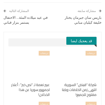
مشاركة سابقة
المشاركة التالية
باريس سان جيرمان يختار
في عيد ميلاده المئة… الاحتفال
خليفة كيليان مبابي
يستمر بنزار قباني
قد يعجبك ايضا
دردشات
دردشات
شركة “قبنض” السورية:
عبير نعمة لـ “نص خبر” : أعتذر
انتهى زمن الخلافات وبابنا
لجمهور سوريا عن هذا
مفتوح للجميع!
الخذلان!
دردشات
دردشات