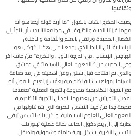
وثقافتها.
يضيف المخرج الشاب بالقول: “ما أريد قوله أيضاً هو أنه
مهما فرزتنا الحياة والظروف في مجتمعاتنا يجب أن نلجأ إلى
الخصال الحميدة ونرتقي بالعلم والثقافة والأخلاق
الإنسانية، لأن الرابط الذي يجمعنا على هذا الكوكب هو
الهاجس الإنساني في الدرجة الأولى والأخيرة.” من جانب آخر
وفي الحديث عن “
المعهد العالي للسينما” في دمشق
والذي تم افتتاحه قبل سنتين وعن أهميته في رفد صناعة
السينما بمواهب شابة أكاديمية يعقّب إبراهيم بالقول أنه
مع التجربة الأكاديمية ممزوجة بالتجربة العملية “فعندما
نفصل التجربتين عن بعضهما، نجد أن التجربة الأكاديمية
مهمة جداً من حيث الأسس النظرية التي يتم تناولها في
المعهد العالي للعلوم السينمائية.
ولكن تلك الأسس تبقى
نظرية إلى أن يتم دخول الطالب بحالة عملية تبلور تلك
الأسس النظرية لتشكل رؤية كاملة وشمولية وتصقل