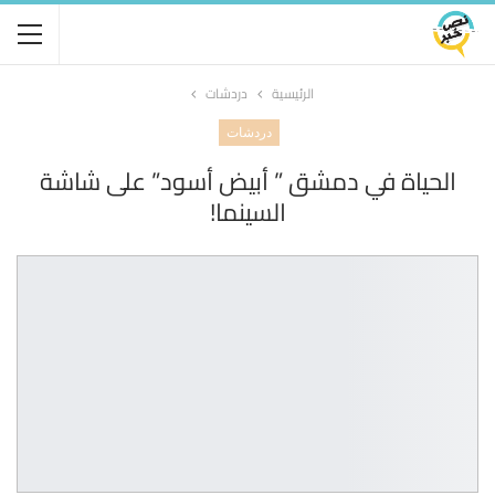
الرئيسية
دردشات
دردشات
الحياة في دمشق ” أبيض أسود” على شاشة
السينما!