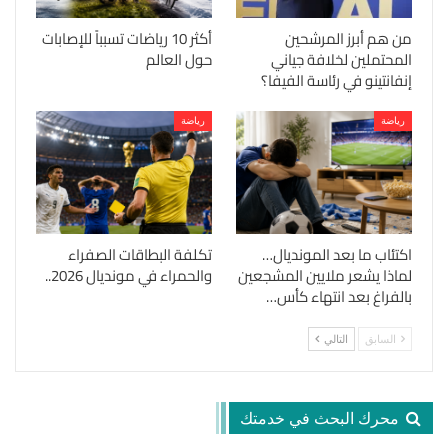
من هم أبرز المرشحين
أكثر 10 رياضات تسبباً للإصابات
المحتملين لخلافة جياني
حول العالم
إنفانتينو في رئاسة الفيفا؟
رياضة
رياضة
اكتئاب ما بعد المونديال…
تكلفة البطاقات الصفراء
لماذا يشعر ملايين المشجعين
والحمراء في مونديال 2026..
بالفراغ بعد انتهاء كأس…
السابق
التالي
محرك البحث في خدمتك