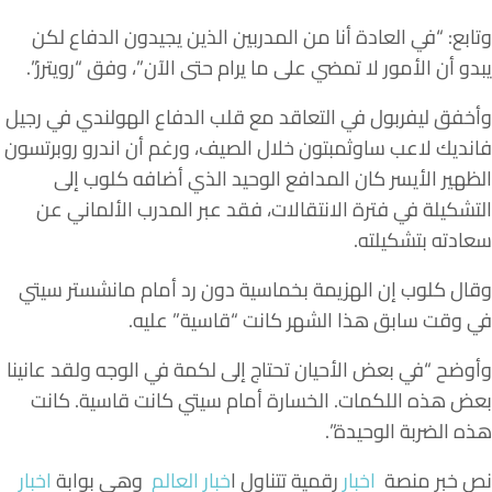
وتابع: “في العادة أنا من المدربين الذين يجيدون الدفاع لكن
يبدو أن الأمور لا تمضي على ما يرام حتى الآن”، وفق “رويترز”.
وأخفق ليفربول في التعاقد مع قلب الدفاع الهولندي في رجيل
فانديك لاعب ساوثمبتون خلال الصيف، ورغم أن اندرو روبرتسون
الظهير الأيسر كان المدافع الوحيد الذي أضافه كلوب إلى
التشكيلة في فترة الانتقالات، فقد عبر المدرب الألماني عن
سعادته بتشكيلته.
وقال كلوب إن الهزيمة بخماسية دون رد أمام مانشستر سيتي
في وقت سابق هذا الشهر كانت “قاسية” عليه.
وأوضح “في بعض الأحيان تحتاج إلى لكمة في الوجه ولقد عانينا
بعض هذه اللكمات. الخسارة أمام سيتي كانت قاسية. كانت
هذه الضربة الوحيدة”.
نص خبر منصة
اخبار
رقمية تتناول
ا
خبار العالم
وهي بوابة
اخبار