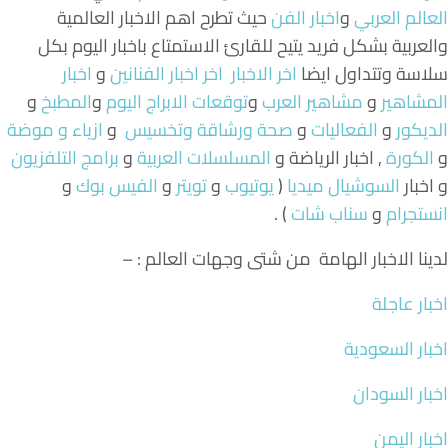
العالم العربي
و
اخبار الفن
حيث تطرح اهم الاخبار العالمية
والعربية بشكل فريد يتيح للقارئ الاستمتاع باخبار اليوم بكل
سلاسة وتتداول ايضا
اخر الاخبار
اخر اخبار الفنانين
و
اخبار
المشاهير
و
مشاهير العرب
و
توقعات الابراج اليوم
و
المطبخ
و
الديكور
و
الفعاليات
و
صحة ورشاقة وتخسيس
و
ازياء و موضة
و
الكورة
, اخبار الرياضة و
المسلسلات العربية
و
برامج التلفزيون
و اخبار
السوشيال ميديا
(
يوتيوب
و
تويتر
و
الفيس بوك
و
انستجرام
و
سناب شات
) .
لدينا الاخبار الهامة من شتى وجهات العالم : –
اخبار عاجلة
اخبار السعودية
اخبار السودان
اخبار اليمن