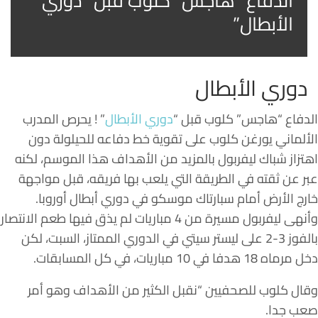
الدفاع “هاجس” كلوب قبل “دوري
الأبطال”
دوري الأبطال
الدفاع “هاجس” كلوب قبل “
دوري الأبطال
” ! يحرص المدرب
الألماني يورغن كلوب على تقوية خط دفاعه للحيلولة دون
اهتزاز شباك ليفربول بالمزيد من الأهداف هذا الموسم، لكنه
عبر عن ثقته في الطريقة التي يلعب بها فريقه، قبل مواجهة
خارج الأرض أمام سبارتاك موسكو في دوري أبطال أوروبا.
وأنهى ليفربول مسيرة من 4 مباريات لم يذق فيها طعم الانتصار
بالفوز 3-2 على ليستر سيتي في الدوري الممتاز، السبت، لكن
دخل مرماه 18 هدفا في 10 مباريات، في كل المسابقات.
وقال كلوب للصحفيين “نقبل الكثير من الأهداف وهو أمر
صعب جدا.