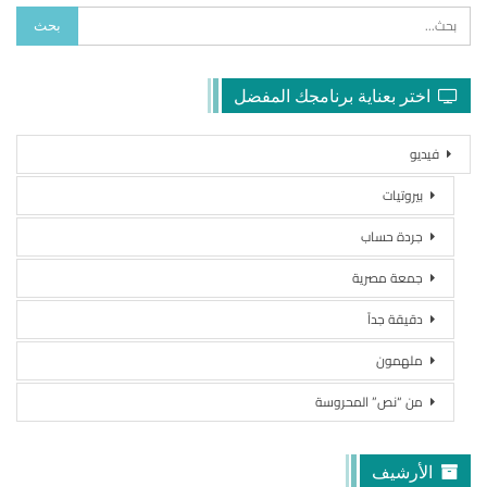
اختر بعناية برنامجك المفضل
فيديو
بيروتيات
جردة حساب
جمعة مصرية
دقيقة جداً
ملهمون
من “نص” المحروسة
الأرشيف