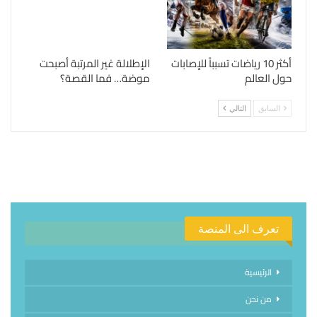
أكثر 10 رياضات تسبباً للإصابات
الإطلالة غير المرتبة أصبحت
حول العالم
موضة… فما القصة؟
السابق
التالي
تعرف الى المنصة
الرئيسية
من نحن