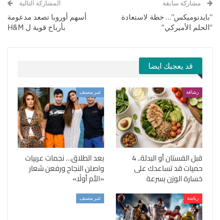
مشاركة سابقة
المشاركة التالية
“بايدنوميكس”… خطة لاستعادة
أسهم أوروبا تصعد مدعومة
“الحلم الأميركي”
بأرباح قوية ل H&M
قد يعجبك ايضا
رشاقة
غير مصنف
قبل الفستان أو البدلة.. 4
بعد الطلاق… نجمات عربيات
حميات قد تساعدك على
واصلن النجاح ورفعن شعار
خسارة الوزن بسرعة
«الأم أولًا»
رياضة
غير مصنف