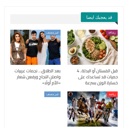
قد يعجبك ايضا
رشاقة
غير مصنف
قبل الفستان أو البدلة.. 4
بعد الطلاق… نجمات عربيات
حميات قد تساعدك على
واصلن النجاح ورفعن شعار
خسارة الوزن بسرعة
«الأم أولًا»
رياضة
غير مصنف