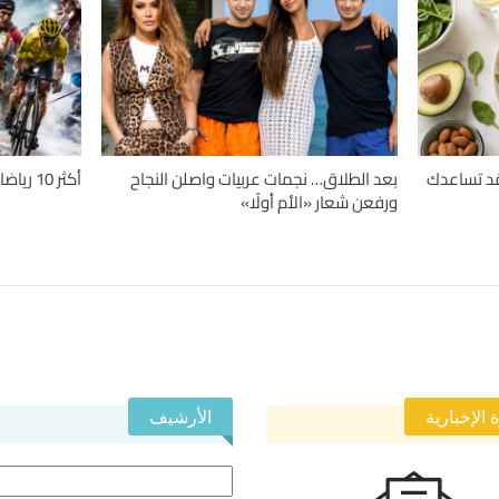
دلة.. 4 حميات قد تساعدك
بعد الطلاق… نجمات عربيات واصلن النجاح
أكثر 10 رياضات تسبباً للإصابات حول العالم
ورفعن شعار «الأم أولًا»
 الإخبارية
الأرشيف
الأرشيف