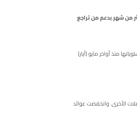
على مستوياتها منذ أكثر من شهر بدعم من تراجع
بعدما سجلت أعلى مستوياتها منذ أواخر مايو (أيار)
لات الأخرى. وانخفضت عوائد