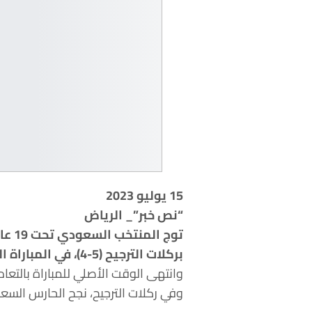
15 يوليو 2023
“نص خبر”_ الرياض
توج
بركلات الترجيح (5-4)، في المباراة النهائية.
وانتهى الوقت الأصلي للمباراة بالتعادل 1-1، حيث سجّل للسعودية صهيب أيمن في الدقيقة 11، وأدرك مارديك مارديكيان هدف التعادل لسوريا في ال
وفي ركلات الترجيح، نجح الحارس السع