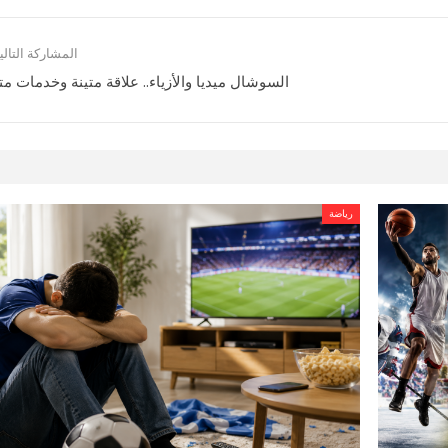
المشاركة التالي
السوشال ميديا والأزياء.. علاقة متينة وخدمات متب
رياضة