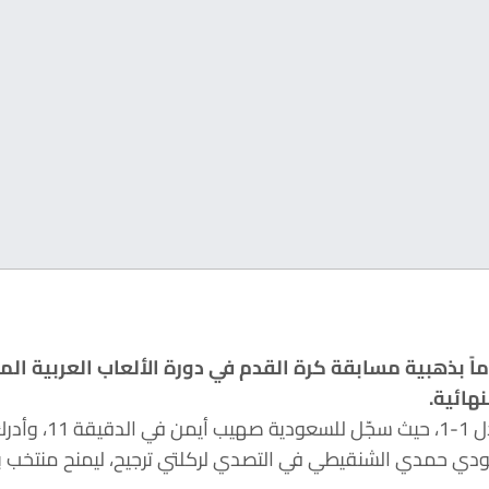
 المنتخب السعودي تحت 19 عاماً بذهبية مسابقة كرة القدم في دورة الألع
دقيقة 45.
ودي حمدي الشنقيطي في التصدي لركلتي ترجيح، ليمنح منتخب بلاد