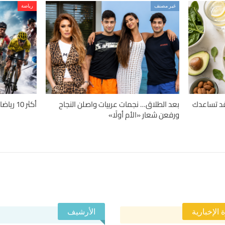
غير مصنف
رياضة
دلة.. 4 حميات قد تساعدك
بعد الطلاق… نجمات عربيات واصلن النجاح
أكثر 10 رياضات تسبباً للإصابات حول العالم
ورفعن شعار «الأم أولًا»
 الإخبارية
الأرشيف