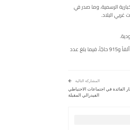
بارية الرسمية، وما صدر في
 غربي البلاد.
دية.
وأوضحت أنّ عدد الحجّاج الذين وفدوا من خارج السعودية عبر مختلف المنافذ بلغ مليوناً و660 ألفاً و915 حاجّاً، فيما بلغ عدد
المشاركة التالية
ار الفائدة في اجتماعات الاحتياطي
الفيدرالي المقبلة