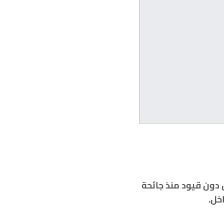
 حجّاج موسم عام 2023 الجاري، الأوّل من دون قيود منذ جائحة