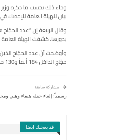
وجاء ذلك بحسب ما ذكره وزير ا
بيان للهيئة العامة للإحصاء في 
وقال الربيعة إن “عدد الحجّاج هذا العام بلغ مليوناً و845
بدورها، كشفت الهيئة العامة لل
حجّاج الداخل 184 ألفاً و130 حاجّاً من مواطنين ومقيمين على أرضها.
مشاركة سابقة
رسمياً: إلغاء حفلة هيفاء وهبي وم
قد يعجبك ايضا