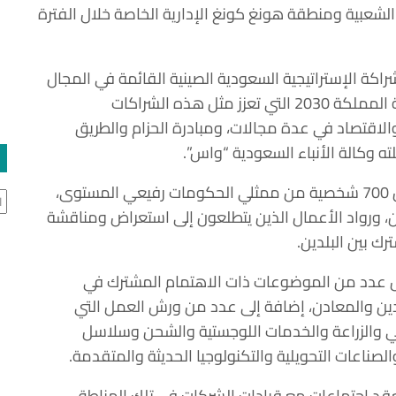
 الشعبية ومنطقة هونغ كونغ الإدارية الخاصة خلال الفترة
اكة الإستراتيجية السعودية الصينية القائمة في المجال
الاقتصادي والاستثماري والتجاري، تحت مظلة رؤية المملكة 2030 التي تعزز مثل هذه الشراكات
والاقتصاد في عدة مجالات، ومبادرة الحزام والطريق
لته وكالة الأنباء السعودية “واس”.
ومن المتوقع أن يشارك في هذه الفعالية أكثر من 700 شخصية من ممثلي الحكومات رفيعي المستوى،
ال
ن، ورواد الأعمال الذين يتطلعون إلى استعراض ومناقشة
رك بين البلدين.
 عدد من الموضوعات ذات الاهتمام المشترك في
عدين والمعادن، إضافة إلى عدد من ورش العمل التي
ئي والزراعة والخدمات اللوجستية والشحن وسلاسل
لصناعات التحويلية والتكنولوجيا الحديثة والمتقدمة.
لعقد اجتماعات مع قيادات الشركات في تلك المناطق،