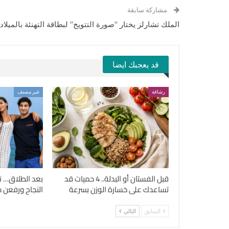
مشاركة سابقة
الملك تشارلز يختار “صورة التتويج” لبطاقة التهنئة بالميلاد
قد يعجبك ايضا
رشاقة
غير مصنف
قبل الفستان أو البدلة.. 4 حميات قد
بعد الطلاق… ن
تساعدك على خسارة الوزن بسرعة
النجاح ورفعن شع
السابق
التالي