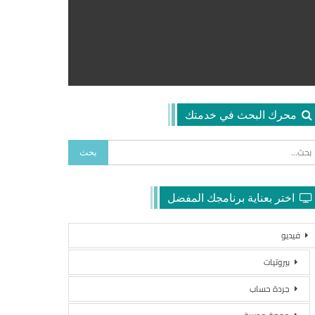
محرك البحث في خدمتك
اختر بعناية برنامجك المفضل
فيديو
بيروتيات
جردة حساب