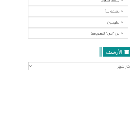
جمعة مصرية
دقيقة جداً
ملهمون
من “نص” المحروسة
الأرشيف
أرشيف