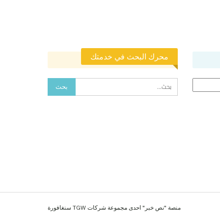
محرك البحث في خدمتك
منصة "نص خبر" احدى مجموعة شركات TGW سنغافورة