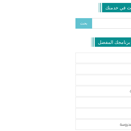
ث في خدمتك
 برنامجك المفضل
محروسة