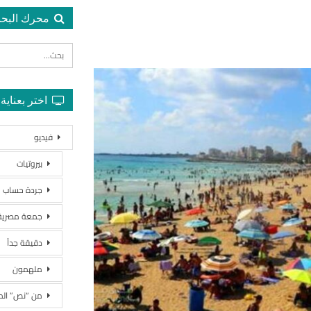
محرك البح
اختر بعناية
فيديو
بيروتيات
جردة حساب
جمعة مصرية
دقيقة جداً
ملهمون
من “نص” ال