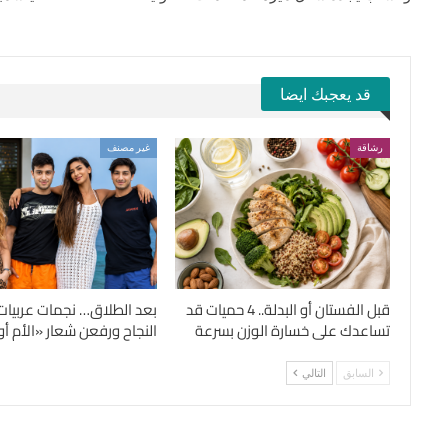
قد يعجبك ايضا
رشاقة
غير مصنف
قبل الفستان أو البدلة.. 4 حميات قد
بعد الطلاق… نجمات عربيات
تساعدك على خسارة الوزن بسرعة
النجاح ورفعن شعار «الأم أول
السابق
التالي