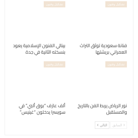
تشكيل وفنون
تشكيل وفنون
فنانة سعودية توثق التراث
بينالي الفنون الإسلامية يعود
العمراني بريشتها
بنسخته الثانية في جدة
تشكيل وفنون
تشكيل وفنون
نور الرياض يربط الفن بالتاريخ
ألف عازف “بوق ألبي” في
والمستقبل
سويسرا يدخلون “غينيس”
السابق
التالي