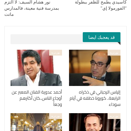
كاسيدي يطمح للظفر ببطولة
نور هشام السيف: لا ألتزم
“الفورمولا إي”
بمدرسة فنية معينة، فالمدارس
ماتت
قد يعجبك ايضا
بورتريه
بورتريه
إلياس الرحباني في ذكراه
أحمد عدوية الفنان المعبر عن
الرابعة.. كورونا خطفه في أيام
أوجاع الناس..كان أكثرهم
سوداء
وجعاً
بورتريه
بورتريه