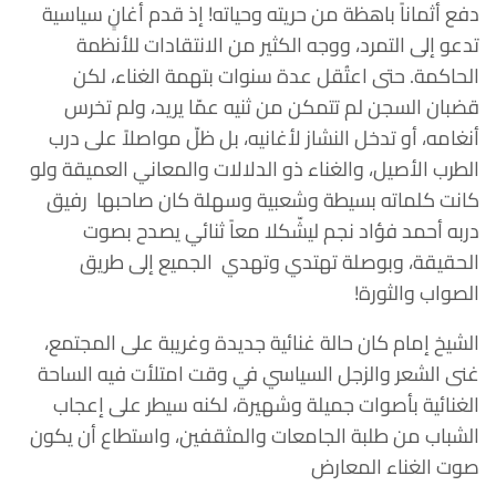
دفع أثماناً باهظة من حريته وحياته! إذ قدم أغانٍ سياسية
تدعو إلى التمرد، ووجه الكثير من الانتقادات للأنظمة
الحاكمة. حتى اعتُقل عدة سنوات بتهمة الغناء، لكن
قضبان السجن لم تتمكن من ثنيه عمّا يريد، ولم تخرس
أنغامه، أو تدخل النشاز لأغانيه، بل ظلّ مواصلاً على درب
الطرب الأصيل، والغناء ذو الدلالات والمعاني العميقة ولو
كانت كلماته بسيطة وشعبية وسهلة كان صاحبها رفيق
دربه أحمد فؤاد نجم ليشّكلا معاً ثنائي يصدح بصوت
الحقيقة، وبوصلة تهتدي وتهدي الجميع إلى طريق
الصواب والثورة!
الشيخ إمام كان حالة غنائية جديدة وغريبة على المجتمع،
غنى الشعر والزجل السياسي في وقت امتلأت فيه الساحة
الغنائية بأصوات جميلة وشهيرة، لكنه سيطر على إعجاب
الشباب من طلبة الجامعات والمثقفين، واستطاع أن يكون
صوت الغناء المعارض