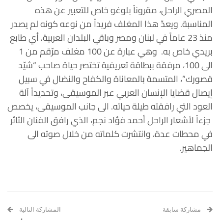
المصري الراحل، مقروناً بلوغو خاص للتعبير عن هذه
المناسبة. ويعدّ هذا المغلف فريداً من نوعه كونه لم يصدر
منذ 23 عاماً في لبنان ومصر وباقي البلدان العربية، أي طابع
بريدي خاص به. وهي عبارة عن 100 مغلف مرّقم من 1
الى 100، مرفقة ببطاقة تعريفية تختصر حياة صاحب “شيّد
قصورك”، المتسمة بالمعاناة والكفاح والنضال في سبيل
إيصال قضايا الإنسان العربي عبر الموسيقى، وتحديداً آلة
العود التي رافقته طيلة حياته. الى جانب الموسيقى، يخصص
جزءاً لأشعار الراحل أحمد فؤاد نجم، الذي رافق الفنان الثائر
في محطات عدة، وانتشرت كلماته من خلال صوته الى
الجماهير.
مشاركة سابقة
المشاركة التالية