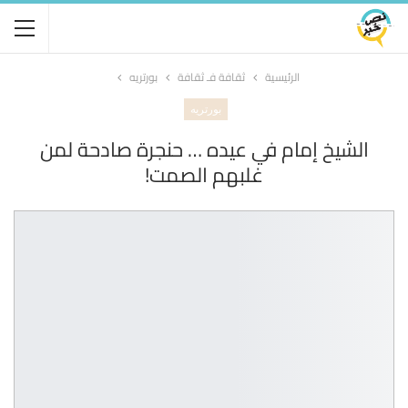
الرئيسية
ثقافة فـ ثقافة
بورتريه
بورتريه
الشيخ إمام في عيده … حنجرة صادحة لمن
غلبهم الصمت!