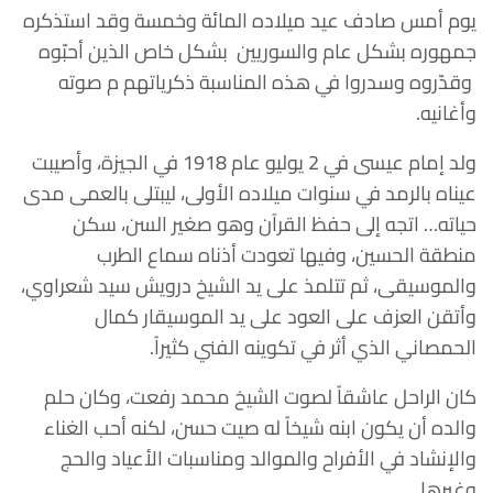
يوم أمس صادف عيد ميلاده المائة وخمسة وقد استذكره
جمهوره بشكل عام والسوريين بشكل خاص الذين أحبّوه
وقدّروه وسدروا في هذه المناسبة ذكرياتهم م صوته
وأغانيه.
ولد إمام عيسى في 2 يوليو عام 1918 في الجيزة، وأصيبت
عيناه بالرمد في سنوات ميلاده الأولى، ليبتلى بالعمى مدى
حياته… اتجه إلى حفظ القرآن وهو صغير السن، سكن
منطقة الحسين، وفيها تعودت أذناه سماع الطرب
والموسيقى، ثم تتلمذ على يد الشيخ درويش سيد شعراوي،
وأتقن العزف على العود على يد الموسيقار كمال
الحمصاني الذي أثر في تكوينه الفني كثيراً.
كان الراحل عاشقاً لصوت الشيخ محمد رفعت، وكان حلم
والده أن يكون ابنه شيخاً له صيت حسن، لكنه أحب الغناء
والإنشاد في الأفراح والموالد ومناسبات الأعياد والحج
وغيرها.