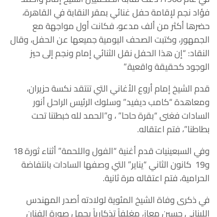
فؤاد نجم لإقامة حفل غنائي بمقر النقابة في القاهرة،
حضرها أكثر من ألف مدعو، فكانت أول مواجهة مع
الجمهور، وكتبت الصحف اليومية جميعها عن الحفل، وقال
النقاد: “إن هذا الحفل نقل الثنائي إمام ونجم إلى حيز
الوجود كحقيقة واقعية.”
قدم الشيخ إمام أروع الأغاني التي تنتقد نكسة حزيران،
ومعاهدة “كامب ديفيد” وسلوك الرئيس الراحل أنور
السادات فغنى “بقرة حاحا” ، و”الحمد لله خبطتنا تحت
بطاطنا”، فتم اعتقاله.
وفي السبعينيات قدم أغنية “الفول واللحمة” أثناء ثورة 18
و19 كانون الثاني “يناير” التي وصفها السادات بانتفاضة
الحرامية، فتم اعتقاله مرة ثانية.
في ذكرى وفاة الشيخ المئوية لولادته أصدر المهندس
اللبناني حسين معاز، مغلفاً تذكارياً يحمل صورة الفنان