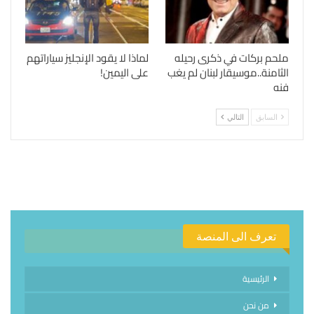
ملحم بركات في ذكرى رحيله
لماذا لا يقود الإنجليز سياراتهم
الثامنة..موسيقار لبنان لم يغب
على اليمين!
فنه
السابق
التالي
تعرف الى المنصة
الرئيسية
من نحن