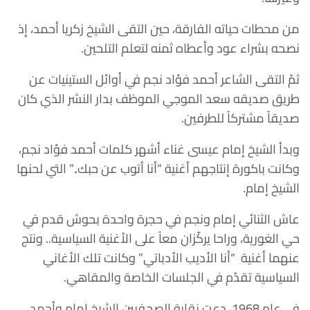
من محطات حياته الفارقة، حين التقى الشيخ زكريا أحمد، إذ
نصحه بشراء عود وأعطاه ثمنه لتعلم التلحين.
ثمّ التقى الشاعر أحمد فؤاد نجم في أوائل الستينيات عن
طريق صديقه سعد الموجي الموظف بدار النشر الذي كان
صديقاً مشتركاً للطرفين.
وبدأ الشيخ إمام عيسى غناء أشهر كلمات أحمد فؤاد نجم،
وكانت باكورة إنتاجهم أغنية “أنا أتوب عن حبك..” التي لحنها
الشيخ إمام.
عاش الثنائي إمام ونجم في حجرة واحدة بحوش قدم في
حي الغورية، وراحا يركّزان معاً على الأغنية السياسية.. ونتج
عنهما أغنية “أنا الأديب الأدباتي” وكانت تلك الأغاني
السياسية تقدّم في الجلسات الخاصة والمقاهي.
في عام 1968، دعت نقابة الصحفيين الشيخ إمام وأحمد