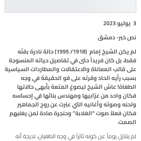
3 يوليو 2023
نص خبر- دمشق
لم يكن الشيخ إمام (1918/ 1995) حالة نادرة بفنّه
فقط، بل كان فريداً حتى في تفاصيل حياته المنسوجة
على قالب المعاناة والاعتقالات والمطاردات السياسية
بسبب رأيه الحاد وقرته على قو الحقيقة في وجه
الطغاة! عاش الشيخ ليصوغ المتعة بأبهى حالاتها
فكان واحد من عرّابيها ومهندس بنائها في إحساسه
ولحنه وصوته وأغانيه التي عبّرت عن روح الجماهير
فكان فعلاً صوت “الغلابة” وحنجرة صادة لمن يغلبهم
الصمت
.
لم يتنازل يوماً عن كونه ثائراً في وجه الطغيان، لدرجة أنه