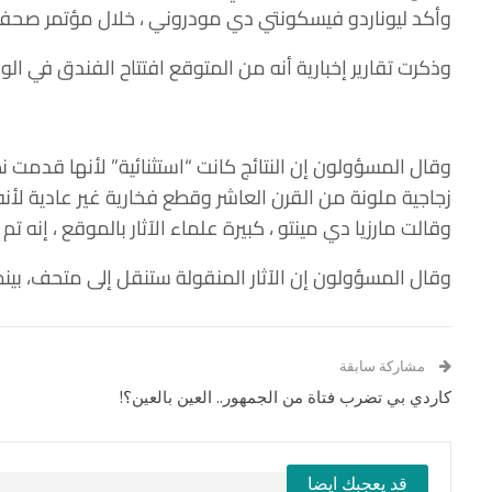
وأكد ليوناردو فيسكونتي دي مودروني ، خلال مؤتمر صحفي
وذكرت تقارير إخبارية أنه من المتوقع افتتاح الفندق في الوقت المناسب ليوبيل الفاتيكان عام 2025 ، حيث 
وقال المسؤولون إن النتائج كانت “استثنائية” لأنها قدمت 
زجاجية ملونة من القرن العاشر وقطع فخارية غير عادية لأ
وقالت مارزيا دي مينتو ، كبيرة علماء الآثار بالموقع ، إن
وقال المسؤولون إن الآثار المنقولة ستنقل إلى متحف، بين
مشاركة سابقة
كاردي بي تضرب فتاة من الجمهور.. العين بالعين؟!
قد يعجبك ايضا