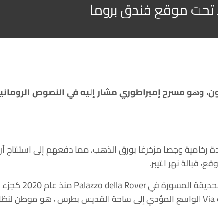
د تحت موقع فندق بروما
ن، وهو مسرح إمبراطوري مشار إليه في النصوص الروماني
ة رخامية وجصا مزخرفا بورق الذهب، مما دفعهم إلى استنتاج أن
 قبالة نهر التيبر.
ذلك بعد أن قام عل
يحتل مبنى في المدينة على طول شارع Via della Conciliazione الواسع المؤدي إلى ساحة 