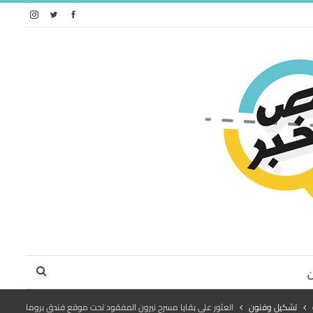
تشكيل وفنون
العثور على بقايا مسرح نيرون المفقود تحت موقع فندق بروما