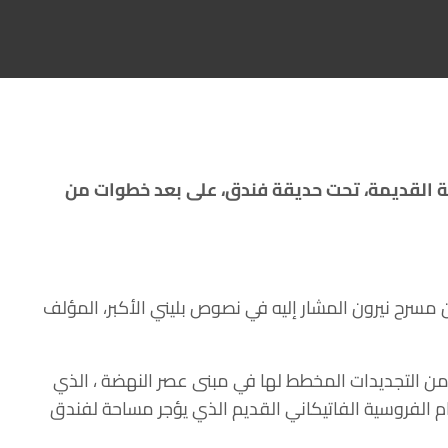
ة القديمة، تحت حديقة فندق، على بعد خطوات من
 مسرح نيرون المشار إليه في نصوص بليني الأكبر، المؤلف
ماء الآثار في روما بالتنقيب في أعماق الحديقة المسورة في Palazzo della Rover منذ عام 2020 كجزء من التجديدات المخطط لها في مبنى عصر النهضة ، الذي
القديس بطرس ، هو موطن لنظام الفروسية الفاتيكاني القديم الذي يؤجر مساحة لفندق