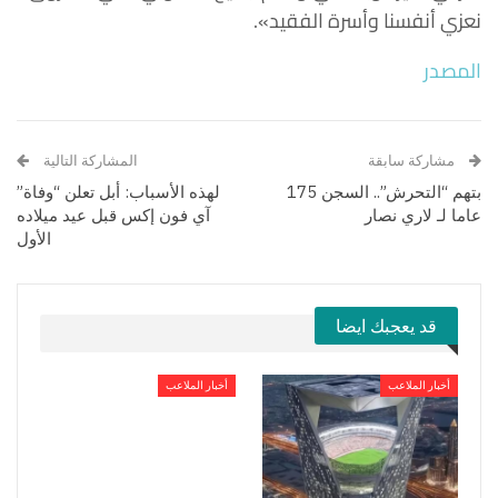
نعزي أنفسنا وأسرة الفقيد».
المصدر
مشاركة سابقة
المشاركة التالية
بتهم “التحرش”.. السجن 175
لهذه الأسباب: أبل تعلن “وفاة”
عاما لـ لاري نصار
آي فون إكس قبل عيد ميلاده
الأول
قد يعجبك ايضا
أخبار الملاعب
أخبار الملاعب