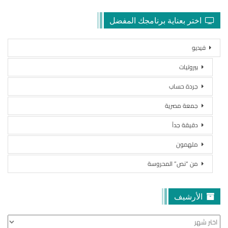
اختر بعناية برنامجك المفضل
فيديو
بيروتيات
جردة حساب
جمعة مصرية
دقيقة جداً
ملهمون
من “نص” المحروسة
الأرشيف
الأرشيف