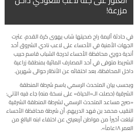
العثور على جثة لاعب سعودي داخل
مزرعة!
في حادثة أليمة راح ضحيتها شاب يهوى كرة القدم، عثرت
الجهات الأمنية في الأحساء على لاعب نادي الشروق أحد
أندية دوري محافظة الأحساء لدرجة الشباب قاسم حبيب
الشريط متوفى في أحد المصارف المائية بمنطقة زراعية
داخل المحافظة، بعد اختفائه عن الأنظار حوالى شهرين.
وبحسب بيان المتحدث الرسمي باسم شرطة المنطقة
الشرقية (حصلت الـ«الحياة» على نسخة منه) جاء فيه الآتي:
«صرح مساعد المتحدث الرسمي لشرطة المنطقة الشرقية
النقيب محمد بن فهد الدريهم، أن شرطة محافظة الأحساء
تبلغت أخيراً من مواطن أربعيني عن اختفاء ابنه البالغ من
العمر ١٨عاماً».