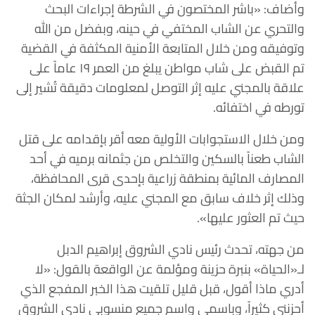
وأضاف: «باشر المختصون في الشرطة إجراءات البحث
والتحري عن الشاب المختفي في حينه، وبفضل من الله
وتوفيقه ومن خلال المتابعة الأمنية المكثفة في القضية
تم القبض على شاب مواطن يبلغ من العمر ١٩ عاماً على
علاقة بالمجني عليه إثر التوصل لمعلومات دقيقة تُشير إلى
تورطه في اختفائه.
ومن خلال الاستجوابات الأولية معه أقر بإقدامه على قتل
الشاب طعناً بالسكين والتخلص من جثمانه برميه في أحد
المصارف المائية بمنطقة زراعية بإحدى قرى المحافظة،
وذلك إثر خلاف سابق مع المجني عليه، وأرشد لمكان الجثة
حيث تم العثور عليها».
من جهته، تحدث رئيس نادي الشروق إبراهيم الدبل
لـ«الحياة» بنبرة حزينة ومؤلمة عن الواقعة بالقول: «لا
أدري ماذا أقول، قبل قليل تلقيت هذا الخبر المفجع الذي
أحزنني كثيراً، وباسمي واسم جميع منسوبي نادي الشروق