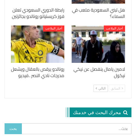
هل تبني السعودية ملعب في
رابطة الدوري السعودي تعلن
السماء؟
فوز كريستيانو رونالدو بجائزتين
أخبار الملاعب
أخبار الملاعب
لامين يامال ينفصل عن نيكي
رونالدو يرقص بالعقال ويشعل
نيكول
مدرجات نادي النصر ..فيديو
السابق
التالي
محرك البحث في خدمتك