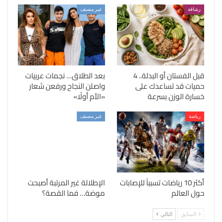
رشاقة
غير مصنف
قبل الفستان أو البدلة.. 4
بعد الطلاق… نجمات عربيات
حميات قد تساعدك على
واصلن النجاح ورفعن شعار
خسارة الوزن بسرعة
«الأم أولًا»
رياضة
غير مصنف
أكثر 10 رياضات تسبباً للإصابات
الإطلالة غير المرتبة أصبحت
حول العالم
موضة… فما القصة؟
السابق
التالي