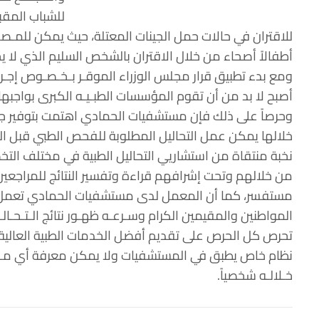
للشباب المقب
للاقتران في حالات حمل الجينات المعتلة، حيث يمكن للمـصـاب
أطفالاً أصحاء من خلال الاقتران بالشخص السليم الذي لا ي
ومع بدء تطبيق قرار مجلس الوزراء الموقـر بـخـصـوص إجـر
أصبح لا بد من أن تقوم المؤسسات الطبـيـه الكبرى بواجبها
وحرصاً على ذلك فإن مستشفيات الحمادي اهتمت بتوفير جم
خلالها يمكن عمل التحاليل المطلوبة للفحص الطبي قبل ا
نخبة منتقاة من استشاريي التحاليل الطبية في مختلف التخ
من خلالهم وتحت إشرافهم قراءة وتفسير النتائج للمراجعين 
مستفسر، كما أن المعمل لدى مستشفيات الحمادي تعمل ع
المواطنين والمقيمين الكرام وسـرعـه ظهـور نتائج الـتـحـا
تحرص كل الحرص على تقديم أفضل الخدمات الطبية العالية،م
نظام خاص يطبق في المستشفيات ولا يمكن معرفة أي مـعـل
خـلالـه شخصياً.