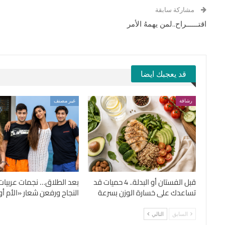
مشاركة سابقة
اقتــــــراح..لمن يهمهُ الأمر
قد يعجبك ايضا
رشاقة
غير مصنف
قبل الفستان أو البدلة.. 4 حميات قد
بعد الطلاق… نجمات عربيات
تساعدك على خسارة الوزن بسرعة
النجاح ورفعن شعار «الأم أول
السابق
التالي