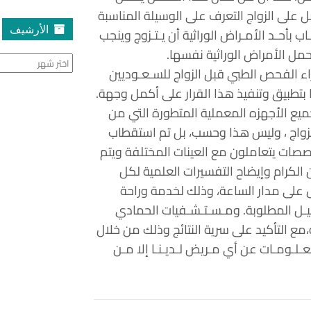
ل على الزواج التعرف على الوسيلة المناسبة
الأرشيف
 بأحـد الأمـراض الوراثية أن يـتـزوج وينجب
حمل الأمراض الوراثية نفسها.
الأرشيف
اء الفحص الطبي قبل الزواج للسـعـوديين
 بتطبيق وتنفيذ هذا القرار على أكمل وجهة.
يع الأجهزه المعملية المتطورة التي من
لزواج ، وليس هذا وحسب، بل تم استقطاب
صصات يتعاملون مع العينات المختلفة ويتم
الكرام وإيضاح التفسيرات العلمية لكل
لى مدار الساعة، وذلك لخدمة وراحة
لـيـل المطلوبة. ومـسـتـشـفيات الحمادي
ع التأكيد على سرية النتائج وذلك من خلال
ـومـات عن أي مـريض لـديـنـا إلا مـن