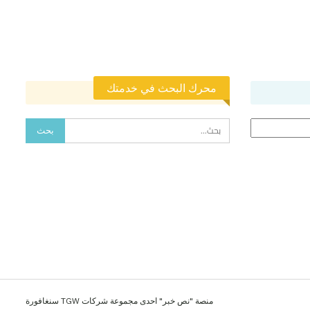
محرك البحث في خدمتك
منصة "نص خبر" احدى مجموعة شركات TGW سنغافورة