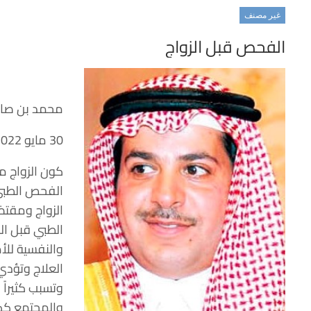
غير مصنف
الفحص قبل الزواج
محمد بن صال
30 مايو 2022
كون الزواج مي
الفحص الطبي.
الزواج ومقتض
الطبي قبل الز
والنفسية للأ
العلاج وتؤدي
وتسبب كثيراً 
والمجتمع كك