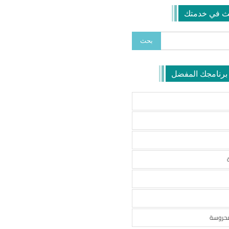
ث في خدمتك
 برنامجك المفضل
محروسة