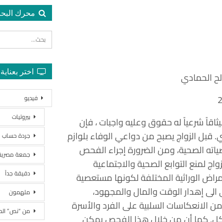
محرك البح
اختر بعناية
ح الحمادي
فيديو
بيروتيات
ثاقاً شرعياً له حقوق وعليه واجبات ، فإن
 قبل الزواج يصبح من دواعي الوفاء بلوازم
جردة حساب
ياته الصحية، ومن الضرورة إجراء الفحص
جمعة مصرية
واج لمنع التوابع الصحية والاجتماعية
دقيقة جداً
مراض الوراثية المختلفة لكونها مستعصية
 الى إهدار الوقت والمال والمجهود،
ملهمون
من الانعكاسات السلبية على الفرد والأسرة
من “نص” ال
ل. كما أن من خلال هذا الفحص يمكن