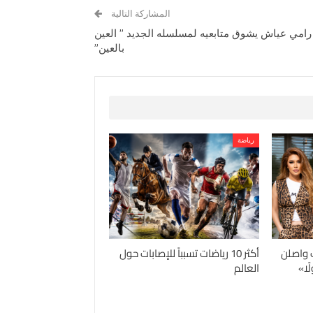
المشاركة التالية
رامي عياش يشوق متابعيه لمسلسله الجديد ” العين
بالعين”
رياضة
 واصلن
أكثر 10 رياضات تسبباً للإصابات حول
ًا»
العالم