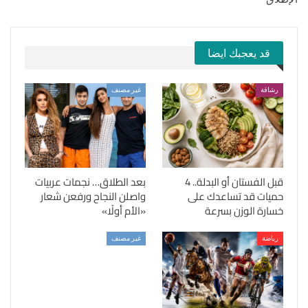
قد يعجبك ايضا
رشاقة
غير مصنف
قبل الفستان أو البدلة.. 4
بعد الطلاق… نجمات عربيات
حميات قد تساعدك على
واصلن النجاح ورفعن شعار
خسارة الوزن بسرعة
«الأم أولًا»
رياضة
غير مصنف