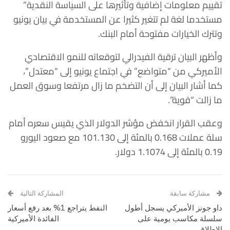
تقييم معلومات إضافية وتأثيرها على السياسة النقدية”
مستخدما لغة لم تتغير كثيرا عن المستخدمة في بيان يونيو
وتترك الخيارات مفتوحة أمام البنك.
وأظهر البيان ترقية الفيدرالي لتوقعاته للنمو الاقتصادي
الأميركي من “متواضع” في اجتماع يونيو إلى “معتدل”،
كما أشار البيان إلى أن التضخم ما زال مرتفعا وسوق العمل
ما زالت “قوية”.
وعقب القرار انخفض مؤشر الدولار الذي يقيس سعره أمام
سلة عملات 0.168 بالمئة إلى 101.130 مع صعود اليورو
0.19 بالمئة إلى 1.1074 دولار.
مشاركة سابقة
المشاركة التالية
داو جونز الأميركي يسجل أطول
النفط يتراجع 1% بعد رفع أسعار
سلسلة مكاسب يومية على
الفائدة الأميركية
الإطلاق