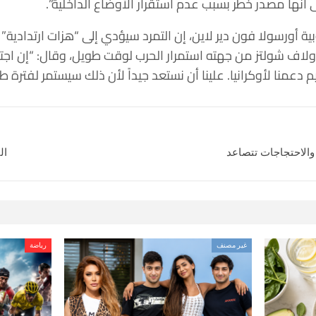
لى أنها مصدر خطر بسبب عدم استقرار الأوضاع الداخلية”.
ية أورسولا فون دير لاين، إن التمرد سيؤدي إلى “هزات ارتدادي
ولاف شولتز من جهته استمرار الحرب لوقت طويل، وقال: “إن اجت
دعمنا لأوكرانيا. علينا أن نستعد جيداً لأن ذلك سيستمر لفترة طو
والاحتجاجات تتصاعد
الق
غير مصنف
رياضة