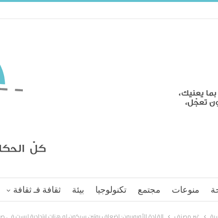
ة
منوعات
مجتمع
تكنولوجيا
بيئة
ثقافة فـ ثقافة
سية
غير مصنف
القادة الأوروبيون: إضعاف بوتين سيكون له هزات ارتدادية ليست في صا