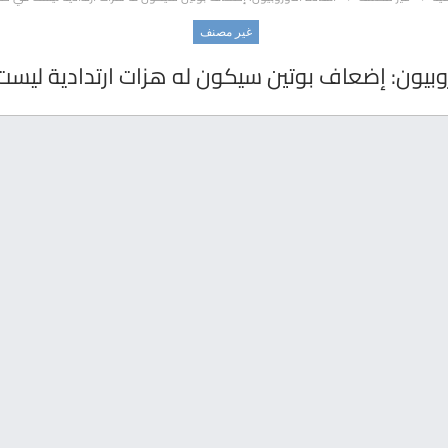
غير مصنف
روبيون: إضعاف بوتين سيكون له هزات ارتدادية ليست