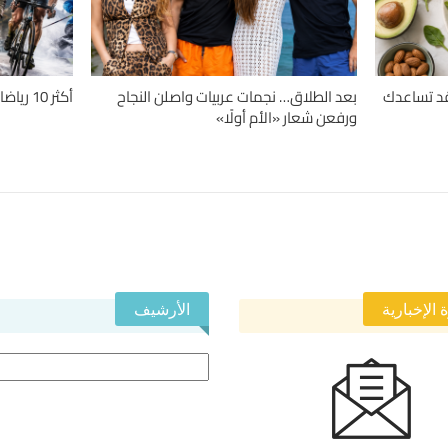
دلة.. 4 حميات قد تساعدك
بعد الطلاق… نجمات عربيات واصلن النجاح
أكثر 10 رياضات تسبباً للإصابات حول العالم
ورفعن شعار «الأم أولًا»
 الإخبارية
الأرشيف
الأرشيف