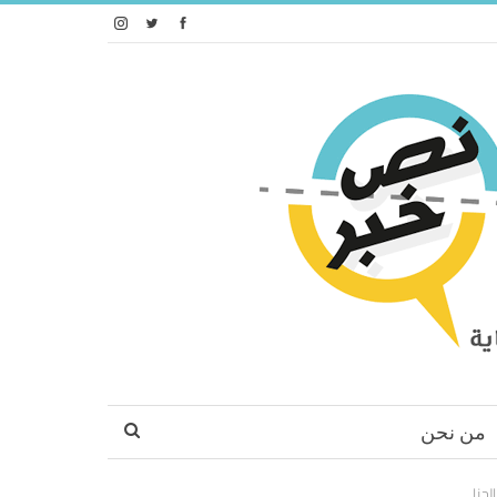
من نحن
لحنا