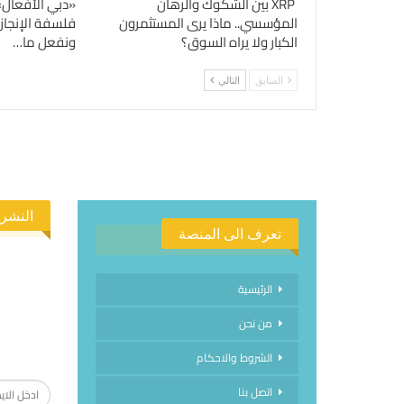
XRP بين الشكوك والرهان
«دبي الأفعال»
المؤسسي.. ماذا يرى المستثمرون
فلسفة الإنجاز
الكبار ولا يراه السوق؟
ونفعل ما…
السابق
التالي
النشرة
تعرف الى المنصة
الرئيسية
من نحن
الاشتراك
الشروط والاحكام
اتصل بنا