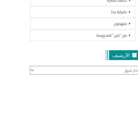
جمعة مصرية
دقيقة جداً
ملهمون
من “نص” المحروسة
الأرشيف
أرشيف