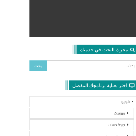
محرك البحث في خدمتك
اختر بعناية برنامجك المفضل
فيديو
بيروتيات
جردة حساب