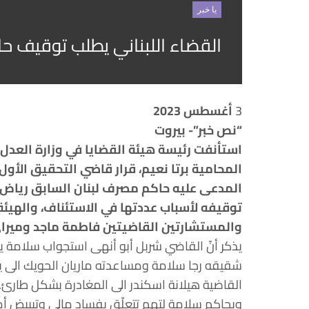
يا خبر
القضاء اللبناني يطلب توقيف ح
3
أغسطس 2023
“نص خبر”- بيروت
استأنفت رئيسة هيئة القضايا في وزارة العدل 
المحامية برتا نعيم، قرار قاضي التحقيق الأول 
المدعى عليه حاكم مصرف لبنان السابق رياض س
توقيفه لأسباب عددتها في الاستئناف، والهيئة 
والمستشارتين القاضيتين فاطمة ماجد وميراي
يذكر أنّ القاضي شربل أبو أنهى استجواب سلامة ي
القاضية هيلانة اسكندر الى المغادرة بشكل طارئ.
ويحاكم سلامة لتهم تتعلّق بفساد مالي وتبييض أم