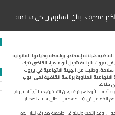
اكم مصرف لبنان السابق رياض سلامة
القاضية هيلانة إسكندر، بواسطة وكيلتها القانونية
في بيروت بالإنابة شربل أبو سمرا، القاضي بترك
لامة، وطلبت من الهيئة الاتهامية في بيروت
الاتهامية المناوبة برئاسة القاضية لمى أيوب
 ملّاك.
وم أمس الأربعاء، وتركه رهن التحقيق.كما أرجأ استجواب
شقيقه رجا سلامة ومساعدته ماريان الحويك الى يوم الخميس في 10 أغسطس الحالي بسبب اضطرار
وال، وقد انتهت ولايته في حاكمية مصرف لبنان يوم