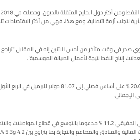
و
لثرية لتجنب أزمة ائتمانية. ومع هذا، فهي من أكثر الاقتصادات ت
نوي صدر في وقت متأخر من أمس الاثنين إنه في المقابل “تراجع 
وتراجع متوسط ​​سعر خام برنت 20.6 % على أساس فصلي إلى 1.07
وزاد نمو الناتج المحلي الإجمالي الحقيقي 11.2 % مدعوما بالتوسع في قطاع ا
العقارية 