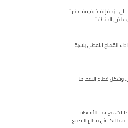
تعد البحرين من صغار منتجي النفط ومن أكثر دول الخليج المثقلة بالديون. وحصلت في 2018 على حزمة إنقاذ بقيمة عشرة
نوعا في المنطقة.
أداء القطاع النفطي بنسبة
8 دولار للبرميل في الربع الأول. وشكل قطاع النفط ما
لمواصلات والاتصالات، مع نمو الأنشطة
والتجارية والمؤسسات المالية والفنادق والمطاعم والتجارة بما يتراوح بين 4.2 و5.3 %. فيما انكمش قطاع التصنيع