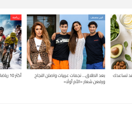
غير مصنف
رياضة
دلة.. 4 حميات قد تساعدك
بعد الطلاق… نجمات عربيات واصلن النجاح
أكثر 10 رياضات تسبباً للإصابات حول العالم
ورفعن شعار «الأم أولًا»