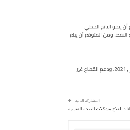
ن ينمو الناتج المحلي
لنفطي 3.5 % وتوقعات باستقرار قطاع النفط. ومن المتوقع أن يبلغ
وأظهرت البيانات أولية أن الاقتصاد البحريني سجل نموا 4.9 % العام الماضي ارتفاعا من 2.6 % في 2021. ودعم القطاع غير
المشاركة التالية
نات لعلاج مشكلات الصحة النفسية