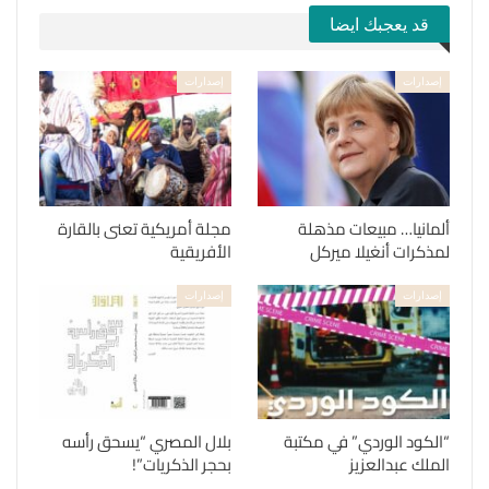
قد يعجبك ايضا
إصدارات
إصدارات
ألمانيا… مبيعات مذهلة
مجلة أمريكية تعنى بالقارة
لمذكرات أنغيلا ميركل
الأفريقية
إصدارات
إصدارات
“الكود الوردي” في مكتبة
بلال المصري “يسحق رأسه
الملك عبدالعزيز
بحجر الذكريات”!