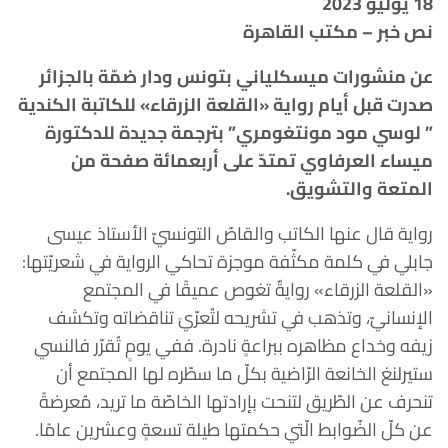
18 يوليو 2023
نص خبر – مكتب القاهرة
عن منشورات ميسكلياني بتونس ودار ضمّة بالجزائر
صدرت قبل أيام رواية «القلعة الزرقاء» للكاتبة الكندية
” لوسي مود مونتغومري” بترجمة جديدة للدكتورة
ميساء العرفاوي تمتدّ على أربعمائة صفحة من
المتعة والتشويق.
رواية قال عنها الكاتب والقاصّ التونسيّ الأستاذ عيسى
جابلي في كلمة مكثّفة موجزة تحاكي الرواية في شعريّتها:
«القلعة الزرقاء» روايةٌ تغوص عميقًا في المجتمع
الإنسانيّ، وتذهب في تشريحه لتُعرّيَ تناقضاته وتكشف
زيفه وخداع مظاهره ببراعةٍ نادرة. ففي يومٍ تُقرّر فالنسي
ستيرلنغ الخانعة الرّاضية بكلّ ما سطّره لها المجتمع أن
تنحرف عن الطّريق لتنحت بإرادتها الخاصّة ما تريد، مُعرضةً
عن كلّ الضّوابط الّتي حكمتها طيلة تسعةٍ وعشرين عامًا.