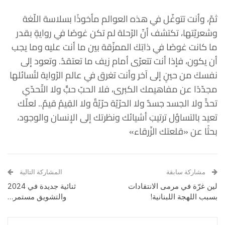
ثمّ، وأنت تتوغّل في هذه العوالم مأخوذًا بسلاسة اللّغة
وشعريّتها، تكتشف أنّ الرّحلة لم تكن غوصًا في روايةٍ بقدر
ما كانت غوصًا في ذاتِكَ الممزّقة بين ما أنت عليه وما يجب
أن يكون، فإذا أنت تتعرّى أمام زيف ما تعتقدُ. وتعود إلى
نفسكَ من حينٍ إلى آخر وأنت تغرق في عالم الرّواية لتُسائلها
مجدّدًا عن مفاهيمك الكبرى، فلا الحبّ حبٌّ ولا التّحدّي
تحدٍّ ولا الجسد جسدٌ ولا الحرّيّة حرّيّةٌ ولا القِيمُ قيمٌ.. لعلّك
تعيد بالتساؤل ترتيبَ أشيائك ونظرتك إلى الإنسان والوجود،
بحثًا عن «قلعتك الزّرقاء»
مشاركة سابقة
المشاركة التالية
لين غرّة في مرمى الانتقادات
ثنائية جديدة في 2024
بسبب اللهجة اللبنانية!
والتشويق مستمر…