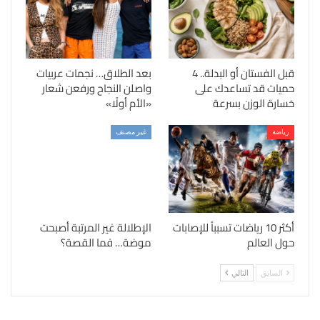
قبل الفستان أو البدلة.. 4
بعد الطلاق… نجمات عربيات
حميات قد تساعدك على
واصلن النجاح ورفعن شعار
خسارة الوزن بسرعة
«الأم أولًا»
رياضة
غير مصنف
أكثر 10 رياضات تسبباً للإصابات
الإطلالة غير المرتبة أصبحت
حول العالم
موضة… فما القصة؟
السابق
التالي