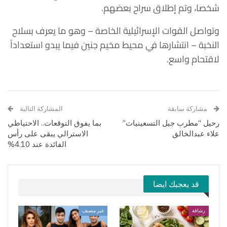
شخصا، وتم إطلاق سراح بعضهم.
وتواصل القوات الإسرائيلية الخاصة – وهو ما يعرف بسلاح
النخبة – انتشارها في محيط مخيم جنين فيما يبدو استعداداً
لاقتحام واسع.
مشاركة سابقة
المشاركة التالية
رحيل “مطرب جيل التسعينيات”
بما يفوق التوقعات.. الاحتياطي
علاء عبدالخالق
الاسترالي يبقى على رأس
الفائدة عند 4.10%
قد يعجبك ايضا
رشاقة
غير مصنف