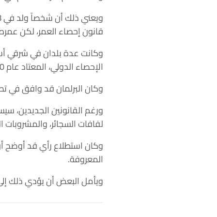
قانون إحصاء العمر، لكن عمره في نظ
وكانت عدة بلدان في شرقي أسيا
الإحصاء الدولي، المعتاد عام 1950 كما فعلت كوريا الشمالية في حقبة الثمانينات من القرن الماضي.
وكان البرلمان قد وافق في تص
ورغم القانونين الجديدين، سيس
لفافات السجائر، والمشروبات الكحولية، وال
وكان استطلاع رأي قد أوضح أن 
المعروفة.
ويأمل البعض أن يؤدي ذلك إلى