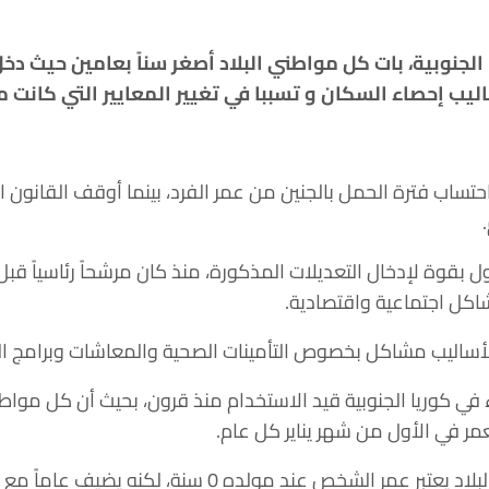
لجنوبية، بات كل مواطني البلاد أصغر سناً بعامين حيث
دخل
اليب إحصاء السكان و تسببا في تغيير المعايير التي كانت م
تساب فترة الحمل بالجنين من عمر الفرد، بينما أوقف القانون 
 بقوة لإدخال التعديلات المذكورة، منذ كان مرشحاً رئاسياً قبل ع
اكل اجتماعية واقتصادية.
لأساليب مشاكل بخصوص التأمينات الصحية والمعاشات وبرامج 
في كوريا الجنوبية قيد الاستخدام منذ قرون، بحيث أن كل مواط
ر في الأول من شهر يناير كل عام.
عند مولده 0 سنة، لكنه يضيف عاماً مع بداية يناير سنوياً.