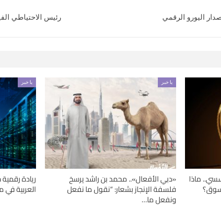
دار اليورو الرقمي
رئيس الاحتياطي الفيد
يا خبر
يا خبر
سسي.. ماذا
«دبي الأفعال».. محمد بن راشد يرسخ
ريادة رقمية 
السوق؟
فلسفة الإنجاز بشعار: “نقول ما نفعل
العربية في مرا
ونفعل ما…