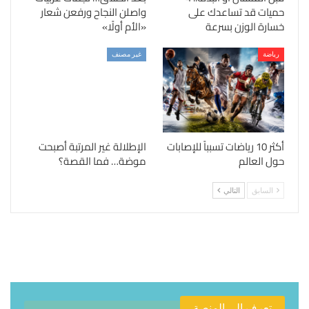
حميات قد تساعدك على
واصلن النجاح ورفعن شعار
خسارة الوزن بسرعة
«الأم أولًا»
رياضة
غير مصنف
أكثر 10 رياضات تسبباً للإصابات
الإطلالة غير المرتبة أصبحت
حول العالم
موضة… فما القصة؟
السابق
التالي
تعرف الى المنصة