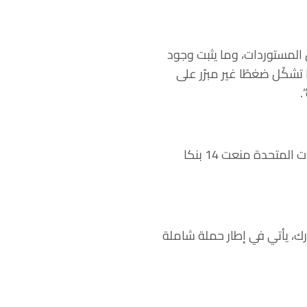
 المستوردات، وما يثبت وجود
شكّل ضغطًا غير مبرّر على
.
وكانت صحيفة وول ستريت جورنال، قد نقلت الأربعاء، عن مسؤولين أميركيين قولهم إن الولايات المتحدة منعت 14 بنكا
ورك، يأتي في إطار حملة شاملة