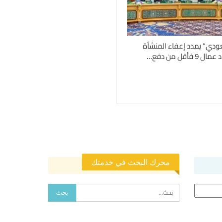
عودي” يمدد إعفاء المنشأة
فأقل من دفع…
محرك البحث في خدمتك