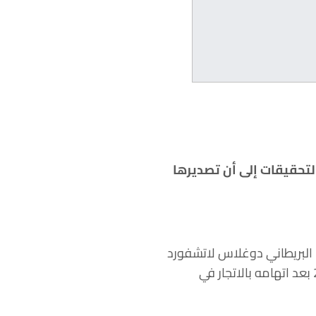
التحقيقات إلى أن تصديرها
حف البريطاني دوغلاس لاتشفورد
لقاء 1,5 مليون دولار في العام 2011، بطريقة غير مشروعة قبل أن يتوفى لاتشفورد سنة 2020 بعد اتهامه بالاتجار في