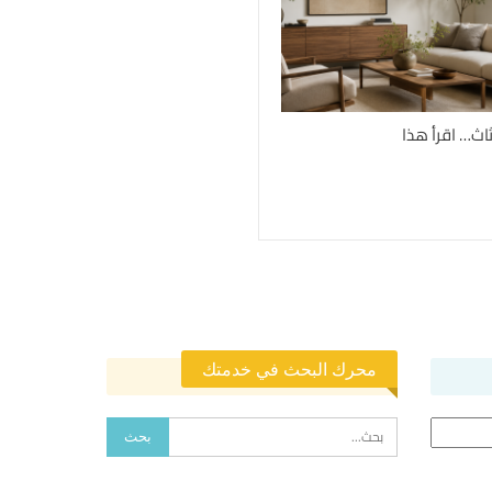
ثاث… اقرأ هذا
محرك البحث في خدمتك