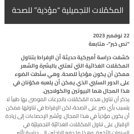
المكمّلات التجميلية “مؤذية” للصحة
22 نوفمبر 2023
“نص خبر”- متابعة
كشفت دراسة أميركية حديثة أن الإفراط بتناول
المكمّلات الغذائية التي تعتني بالبشرة والشعر
ممكن أن يكون مؤذياً للصحة. وهي سلّطت الضوء
على الدور السلبي الذي يمكن أن يلعبه مكوّنان في
هذا المجال هما البيوتين والكولاجين.
يذكر أن تناول هذه المُكمّلات بالجرعات الموصى بها طبياً لا
يتسبب بأي ضرر على الصحة، لكن الإفراط في تناولها ممكن
أن يكون مؤذياً في هذا المجال. وتُشير الإحصاءات إلى زيادة
الإقبال على تناول المكمّلات الغذائيّة التجميليّة في
السنوات الأخيرة. وهذا ما دفع الباحثين إلى دراسة تأثير