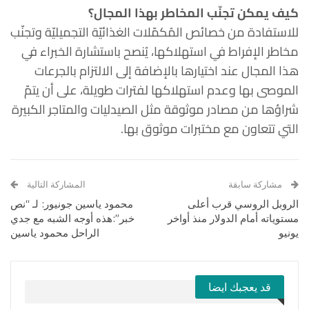
كيف يمكن تجنّب المخاطر بهذا المجال؟
للاستفادة من خصائص المُكمّلات الغذائيّة التجميليّة وتجنّب
مخاطر الإفراط في استهلاكها، يُنصح باستشارة الخبراء في
هذا المجال عند اختيارها بالإضافة إلى الالتزام بالجرعات
الموصى بها وعدم استهلاكها لفترات طويلة، على أن يتمّ
شراؤها من مصادر موثوقة مثل الصيدليات والمتاجر الكبيرة
التي تتعاون مع مختبرات موثوق بها.
مشاركة سابقة
المشاركة التالية
الروبل الروسي قرب أعلى
محمود ياسين جونيور: لـ “نص
مستوياته أمام الدولار منذ أواخر
خبر”:هذه أوجه الشبه مع جدي
يونيو
الراحل محمود ياسين
قد يعجبك ايضا