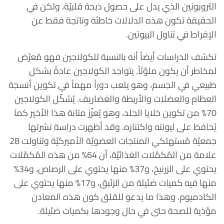
التروبونين الذي يدل على حصول ذبحة قلبيّة، ولكن في
الحقيقة تكون هذه الدلالات خاطئة وناتجة فقط عن
الإفراط في تناول البيوتين.
تكشف الدراسات أيضاً أنه بالنسبة للكولاجين فهو مُعرّض
لمخاطر أن يكون ملوّثاً. يتواجد الكولاجين عادةً بشكل
طبيعي في الجسم، وهو يلعب دوراً مهماً في تكوين أنسجة
العظام والعضلات والأربطة والغضاريف. يُشكّل الكولاجين
70% من تكوين خلايا الجلد، وهو يُعزّز متانة هذا الأخير كما
يُحافظ على ليونته واكتنازه. وقد أظهرت دراسة نشرتها
جمعيّة مُستهلكي المنتجات العضويّة الأميركيّة وتناولت 28
علامة من المُكمّلات الغذائيّة، أن 64% من هذه المُكمّلات
يحتوي على الزرنيخ، و37% منها يحتوي على الرصاص، و34%
منها فيه كميات ضئيلة من الزئبق، و17% منها يحتوي على
الكادميوم. وهذا ما يدعو للقلق كون هذه المعادن
مؤذية للصحة حتى في حال وجودها بكميات ضئيلة.