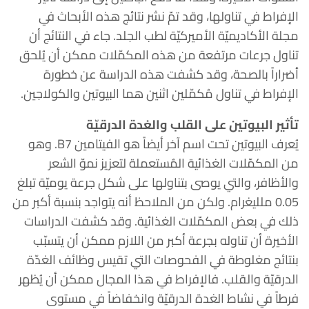
الإفراط في تناولها، وقد تمّ نشر نتائج هذه الأبحاث في
مجلة الأكاديميّة الأميركيّة لطب الجلد. جاء في النتائج أن
تناول جرعات مرتفعة من هذه المكمّلات ممكن أن يُلحق
أضراراً بالصحة، وقد كشفت هذه الدراسة عن خطورة
الإفراط في تناول مُكمّلين اثنين هما البيوتين والكولاجين.
تأثير البيوتين على القلب والغدة الدرقيّة
يُعرف البيوتين تحت اسم آخر أيضاً هو الفيتامين B7. وهو
من المكمّلات الغذائية المُستعملة لتعزيز نموّ الشعر
والأظافر، والتي يوصى بتناولها على شكل جرعة يوميّة تبلغ
0.05 ملليغرام. ولكن من الملاحظ أنه يتواجد بنسبة أكبر من
ذلك في بعض المكمّلات الغذائية. وقد كشفت الدراسات
الأخيرة أن تناوله بجرعة أكبر من اللازم ممكن أن يتسبّب
بنتائج مغلوطة في الفحوصات التي تقيس وظائف الغدّة
الدرقيّة والقلب. فالإفراط في هذا المجال ممكن أن يُظهر
فرطاً في نشاط الغدة الدرقيّة وانخفاضاً في مستوى