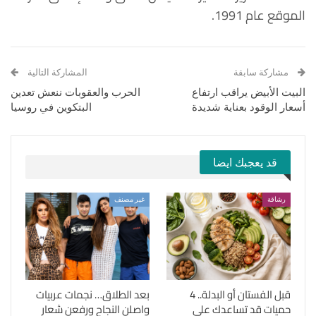
الموقع عام 1991.
مشاركة سابقة
المشاركة التالية
البيت الأبيض يراقب ارتفاع
الحرب والعقوبات ننعش تعدين
أسعار الوقود بعناية شديدة
البتكوين في روسيا
قد يعجبك ايضا
رشاقة
غير مصنف
قبل الفستان أو البدلة.. 4
بعد الطلاق… نجمات عربيات
حميات قد تساعدك على
واصلن النجاح ورفعن شعار