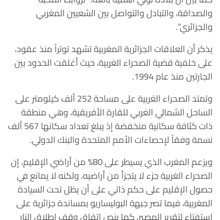
والصداقة، والتبادل والتواصل بين الشعبين المغربي
والجزائري”.
يذكر أن العلاقات الجزائرية المغربية تشهد توتراً منذ عقود،
على خلفية قضية الصحراء الغربية، حيث أغلقت الحدود بين
الجارتين منذ عام 1994.
وتمتد الصحراء الغربية على مساحة 252 ألف كيلومتر على
الساحل الشمالي الغربي للقارة الأفريقية، وهي منطقة
ذات كثافة سكانية منخفضة إذ يبلغ تعداد سكانها 567 ألف
نسمة وفقاً لإحصاءات الأمم المتحدة والبنك الدولي.
ويزعم المغرب الذي يسيطر على 80% من أراضي الإقليم، إن
الصحراء الغربية جزء لا يتجزأ من أراضيه، ولكنه لا يمانع في
حصول الإقليم على حكم ذاتي على أن يظل تحت السيادة
المغربية، فيما تصر جبهة البوليساريو بمساندة جزائرية على
استفتاء لتقرير المصير، كما ينص اتفاق وقف إطلاق النار