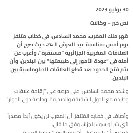
30 يوليو 2023
نص خبر – وكالات
ظهر ملك المغرب، محمد السادس، في خطاب متلفز
يوم أمس بمناسبة عيد العرش الـ24، حيث صرح أن
العلاقات المغربية الجزائرية “مستقرة”، وأعرب عن
أمله في “عودة الأمور إلى طبيعتها” بين البلدين، وأن
يتم فتح الحدود بعد قطع العلاقات الدبلوماسية بين
البلدين.
وشدد محمد السادس، على حرصه على “إقامة علاقات
وطيدة مع الدول الشقيقة والصديقة، وخاصة دول الجوار”
.
وأضاف في خطابه المُتلفز، أن المغرب لن يكون أبداً مصدراً
لأي شر أو سوء للجزائر، وفق ما قال.
كما بين أن بلاده تولي أهمية بالغة، “لروابط المحبة