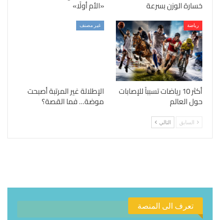
خسارة الوزن بسرعة
«الأم أولًا»
رياضة
غير مصنف
أكثر 10 رياضات تسبباً للإصابات
الإطلالة غير المرتبة أصبحت
حول العالم
موضة… فما القصة؟
السابق
التالي
تعرف الى المنصة