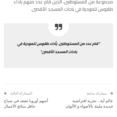
مجموعة
من
المستوطنين،
الذين
قام
عدد منهم
بأداء
طقوس
تلمودية
في
باحات
المسجد
الأقصى
.
“
قام
عدد
من
المستوطنين
بأداء
طقوس
تلمودية
في
باحات
المسجد
الأقصى
“
مشاركة سابقة
المشاركة التالية
عالم آية… تجربة افتراضية
أسهم أوروبا تصعد في صباح
جديدة مليئة بالأضواء و الألوان
حافل بنتائج الأعمال