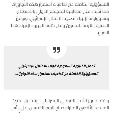
المسؤولية
الكاملة
عن
تداعيات
استمرار
هذه
التجاوزات،
كما
تُشدد
على
مطالبتها
للمجتمع
الدولي
بالاضطلاع
بمسؤولياته
لإنهاء
تصعيد
الاحتلال
الإسرائيلي،
وتوفير
الحماية
اللازمة
للمدنيين
وبذل
كافة
الجهود
لإنهاء
هذا
الصراع
.
تُحمل
الخارجية
السعودية
قوات
الاحتلال
الإسرائيلي
المسؤولية
الكاملة
عن
تداعيات
استمرار
هذه
التجاوزات
واقتحم
وزير
الأمن
القومي
الإسرائيلي
“
إيتمار
بن
غفير
”
المسجد
الأقصى
المبارك
صباح
اليوم
الخميس،
على
رأس