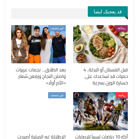
قد يعجبك ايضا
رشاقة
غير مصنف
قبل الفستان أو البدلة.. 4
بعد الطلاق… نجمات عربيات
حميات قد تساعدك على
واصلن النجاح ورفعن شعار
خسارة الوزن بسرعة
«الأم أولًا»
رياضة
غير مصنف
أكثر 10 رياضات تسبباً للإصابات
الإطلالة غير المرتبة أصبحت