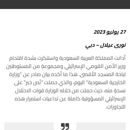
27
يوليو
2023
نورى
عيلال
–
دبي
أدانت
المملكة
العربية
السعودية
واستنكرت
بشدة
اقتحام
وزير
الأمن
القومي
الإسرائيلي
ومجموعةٍ
من
المستوطنين
لباحة
المسجد
الأقصى
.
هذا
ما
أكده
بيان صادر
عن
“
وزارة
الخارجية
السعودية
”
اليوم،
والذي
حصلت
“
نُص
خبر
”
على
نسخةٍ
منه،
حيث
حملت
من
خلاله
الوزارة
قوات
الاحتلال
الإسرائيلي
المسؤولية كاملة
عن
تداعيات
استمرار
هذه
التجاوزات
.