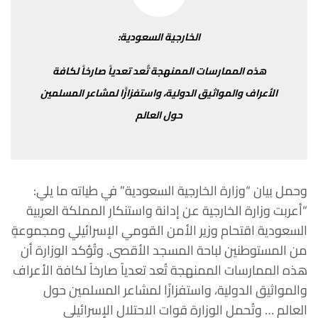
الخارجية
السعودية
:
هذه
الممارسات
الممنهجة
تُعد
تعدياً
صارخاً
لكافة
الأعراف
والمواثيق
الدولية،
واستفزازًا
لمشاعر
المسلمين
حول
العالم
وحمل
بيان
“
وزارة
الخارجية
السعودية
”
في
طياته
ما
يلي
:
“
أعربت
وزارة
الخارجية
عن
إدانة
واستنكار
المملكة
العربية
السعودية
اقتحام
وزير
الأمن
القومي الإسرائيلي
ومجموعةٍ
من
المستوطنين
لباحة
المسجد
الأقصى
.
وتُؤكد
الوزارة
أن
هذه
الممارسات
الممنهجة
تُعد
تعدياً
صارخاً
لكافة
الأعراف
والمواثيق
الدولية،
واستفزازًا
لمشاعر
المسلمين
حول
العالم
…
وتُحمل
الوزارة
قوات
الاحتلال
الإسرائيلي