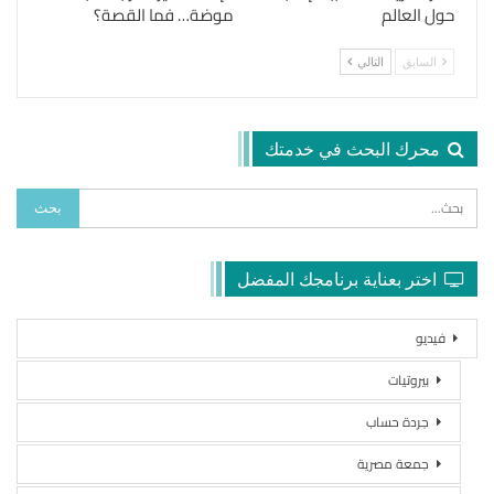
حول العالم
موضة… فما القصة؟
السابق
التالي
محرك البحث في خدمتك
اختر بعناية برنامجك المفضل
فيديو
بيروتيات
جردة حساب
جمعة مصرية