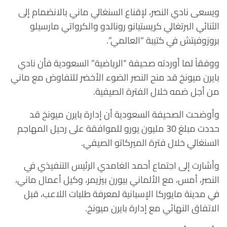
ويسعى نادي النصر، لإقناع السنغالي ماني بالانضمام إلى
الثنائي البرتغالي كريستيانو رونالدو والكرواتي مارسيلو
بروزوفيتش في كتيبة “العالمي”.
ووفقاً لما أوردته صحيفة “الرياضية” السعودية فأن نادي
بايرن ميونخ قد منح النصر الضوء الأخضر للتفاوض مع ماني
من أجل ضمه خلال الفترة الصيفية.
وأوضحت الصحيفة السعودية أن إدارة بايرن ميونخ قد
حددت مبلغ 30 مليون يورو للموافقة على رحيل المهاجم
السنغالي خلال فترة الميركاتو الصيفي.
وأشارت إلى اجتماع أحمد الغامدي الرئيس التنفيذي في
النصر، أمس، مع الألماني بيورن بيزيمر، وكيل أعمال ماني،
في مدينة مايوركا الإسبانية لمعرفة طلبات اللاعب، قبل
الاتفاق النهائي مع إدارة بايرن ميونخ.