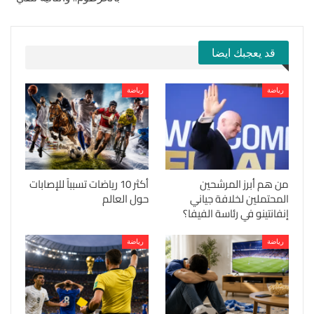
قد يعجبك ايضا
رياضة
رياضة
من هم أبرز المرشحين
أكثر 10 رياضات تسبباً للإصابات
المحتملين لخلافة جياني
حول العالم
إنفانتينو في رئاسة الفيفا؟
رياضة
رياضة