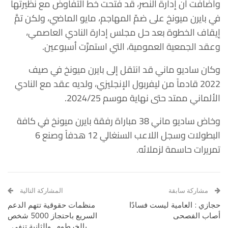
وأضافت أن إدارة النصر، قد فتحت خط التفاوض مع نظيرتها
في بايرن ميونخ على ضمّ المهاجم، مايو الماضي، ولكن تمَّ
إيقاف الخطوة بعد حل مجلس إدارة النادي العاصمي،
وعقد الجمعية العمومية، التي استمرَّت أسبوعين.
وكان ساديو ماني قد انتقل إلى بايرن ميونخ في صيف
2022 قادماً من ليفربول الإنجليزي، ولديه عقد مع النادي
الألماني ممتد حتى نهاية موسم 2024/25.
وخاض ساديو ماني 38 مباراة رفقة بايرن ميونخ في كافة
البطولات وسجل اللاعب السنغالي 12 هدفاً وصنع 6
تمريرات حاسمة لزملائه.
مشاركة سابقة
المشاركة التالية
حجازي : العامية ليست فسادًا
منظمات حقوقية تتهم الدعم
أصاب الفصحى
السريع باحتجاز 5000 شخص
بالخرطوم.. والثانية تنفي