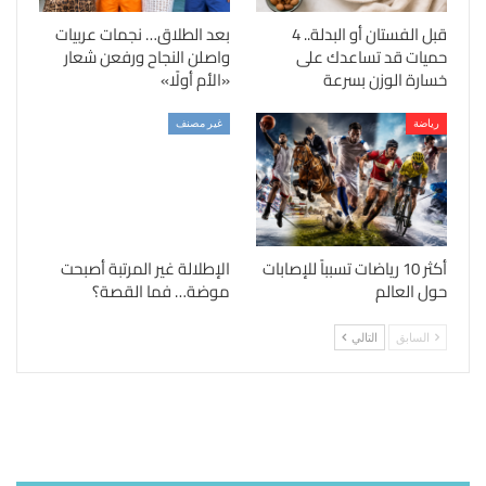
قبل الفستان أو البدلة.. 4
بعد الطلاق… نجمات عربيات
حميات قد تساعدك على
واصلن النجاح ورفعن شعار
خسارة الوزن بسرعة
«الأم أولًا»
رياضة
غير مصنف
أكثر 10 رياضات تسبباً للإصابات
الإطلالة غير المرتبة أصبحت
حول العالم
موضة… فما القصة؟
السابق
التالي