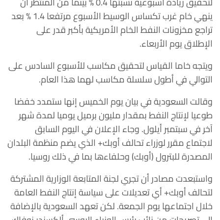
لتحقيق زيادة أسبوعية نسبتها 0.4 % بينما من المنتظر أن
ينهي خام غرب تكساس الوسيط الأسبوع مرتفعا 1.4 % بعد
تراجع مخزونات النفط الخام الأمريكية بأكبر قدر على
الإطلاق يوم الأربعاء.
ويتجه خاما القياس لتحقيق مكاسب للأسبوع السادس على
التوالي في أطول سلسلة مكاسب لهما هذا العام.
وقالت السعودية في بيان يوم الخميس إنها ستمدد خفضا
طوعيا لإنتاج النفط بمقدار مليون برميل يوميا لمدة شهر
آخر في سبتمبر أيلول. وجاء الإعلان في اليوم السابق
لاجتماع مقرر لوزراء تحالف أوبك+ الذي يضم منظمة البلدان
المصدرة للبترول (أوبك) وحلفاءها بما في ذلك روسيا.
واستبعدت مصادر أن تجري لجنة المتابعة الوزارية المشتركة
لتحالف أوبك+ أي تعديلات على سياسة إنتاج النفط العامة
خلال اجتماعها يوم الجمعة. لكن تعهد السعودية بالإضافة
إلى تصريحات من نائب رئيس الوزراء الروسي ألكسندر نوفاك