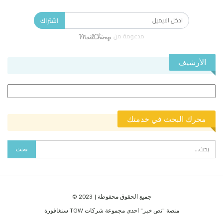
اشتراك
مدعومة من
الأرشيف
الأرشيف
محرك البحث في خدمتك
جميع الحقوق محفوظة | 2023 ©
منصة "نص خبر" احدى مجموعة شركات TGW سنغافورة