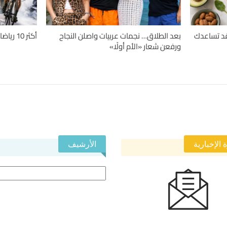
دلة.. 4 حميات قد تساعدك
بعد الطلاق… نجمات عربيات واصلن النجاح
أكثر 10 رياضات تسبباً للإصابات حول العالم
ورفعن شعار «الأم أولًا»
 الإخبارية
الأرشيف
الأرشيف
 في النشرة الإخبارية ليصلك كل جديد.