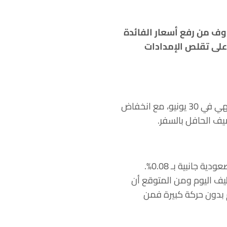
وف من رفع أسعار الفائدة
على تقلص الإمدادات
أظهرت بيانات يوم الخميس أن المخزونات الأمريكية تقلصت أكثر من المتوقع في الأسبوع المنتهي في 30 يونيو، مع انخفاض
يف الحافل بالسفر.
وفي تمام الساعة 11:55 بتوقيت الرياض، يستقر خام النفط عند 71.86 دولارًا للبرميل مع حركة صعودية جانبية بـ 0.08%.
 أن تصدر بيانات التوظيف اليوم ومن المتوقع أن
م بدون حركة كبيرة فمن