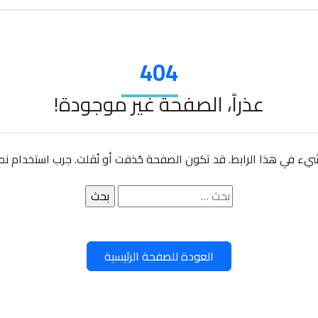
404
عذراً، الصفحة غير موجودة!
 شيء في هذا الرابط. قد تكون الصفحة حُذفت أو نُقلت. جرب استخدام نمو
البحث
عن:
العودة للصفحة الرئيسية