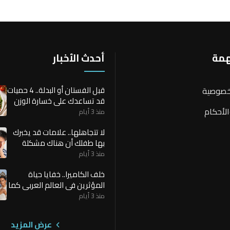
همة
أحدث الأخبار
قبل الفستان أو البدلة.. 4 حميات
خصوصية
قد تساعدك على خسارة الوزن
لأحكام
بسرعة
منذ 3 أيام
لا تتجاهلها.. علامات قد يخبرك
بها طفلك أن هناك مشكلة
صحية
منذ 3 أيام
خلف الكاميرا.. خفايا حياة
المؤثرين في العالم العربي كما
لا يراها الجمهور
منذ 3 أيام
عرض المزيد