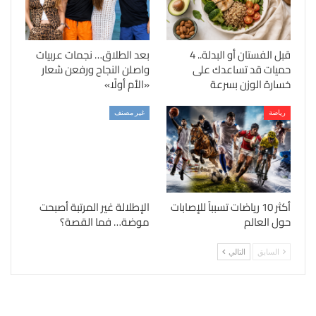
قبل الفستان أو البدلة.. 4
بعد الطلاق… نجمات عربيات
حميات قد تساعدك على
واصلن النجاح ورفعن شعار
خسارة الوزن بسرعة
«الأم أولًا»
رياضة
غير مصنف
أكثر 10 رياضات تسبباً للإصابات
الإطلالة غير المرتبة أصبحت
حول العالم
موضة… فما القصة؟
السابق
التالي