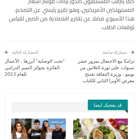
كما يترقب المستثمرون صدور بيانات مؤشر أسعار
المستهلكين الأمريكيين، وهو تقرير رئيسي عن التضخم،
هذا الأسبوع، فضلا عن تقارير اقتصادية من الصين لقياس
توقعات الطلب.
مشاركة سابقة
المشاركة التالية
تزامنًا مع الاحتفال بمرور عشر
“تحت الوصاية” أبرزها .. الأعمال
سنوات على ثورة الثلاثين من
الفائزة بجوائز التميز الدرامي
يونيو .. وزيرة الثقافة تفتتح
للعام 2023
معرض الأوبرا الثاني للكتاب
قد يعجبك ايضا
رشاقة
غير مصنف