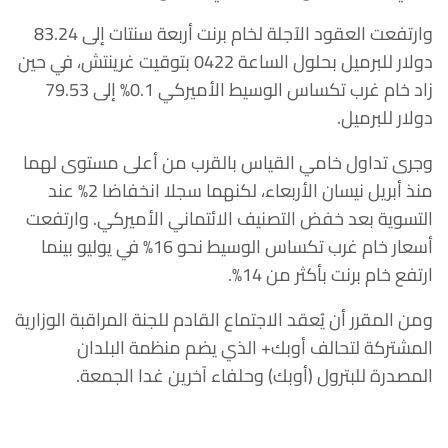
وارتفعت العقود الآجلة لخام برنت أربعة سنتات إلى 83.24
دولار للبرميل بحلول الساعة 0422 بتوقيت غرينتش، في حين
زاد خام غرب تكساس الوسيط الأميركي 0.1% إلى 79.53
دولار للبرميل.
وجرى تداول خامي القياس بالقرب من أعلى مستوى لهما
منذ أبريل نيسان الأربعاء، لكنهما سجلا انخفاضا 2% عند
التسوية بعد خفض التصنيف الائتماني الأميركي. وارتفعت
أسعار خام غرب تكساس الوسيط نحو 16% في يوليو بينما
ارتفع خام برنت بأكثر من 14%.
ومن المقرر أن يُعقد الاجتماع القادم للجنة المراقبة الوزارية
المشتركة لتحالف أوبك+ الذي يضم منظمة البلدان
المصدرة للبترول (أوبك) وحلفاء آخرين غدا الجمعة.