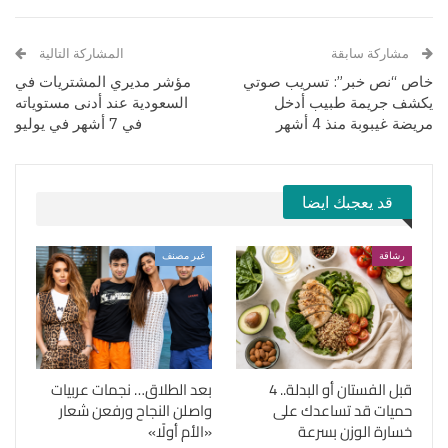
مشاركة سابقة
المشاركة التالية
خاص “نص خبر”: تسريب صوتي
مؤشر مديري المشتريات في
يكشف جريمة طبيب أدخل
السعودية عند أدنى مستوياته
مريضة غيبوبة منذ 4 أشهر
في 7 أشهر في يوليو
قد يعجبك ايضا
رشاقة
غير مصنف
قبل الفستان أو البدلة.. 4
بعد الطلاق… نجمات عربيات
حميات قد تساعدك على
واصلن النجاح ورفعن شعار
خسارة الوزن بسرعة
«الأم أولًا»