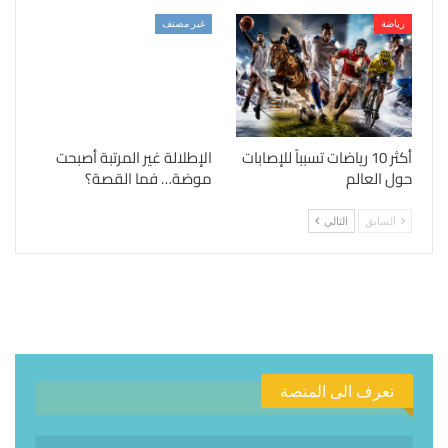
رياضة
غير مصنف
أكثر 10 رياضات تسبباً للإصابات
الإطلالة غير المرتبة أصبحت
حول العالم
موضة… فما القصة؟
السابق
التالي
تعرف الى المنصة