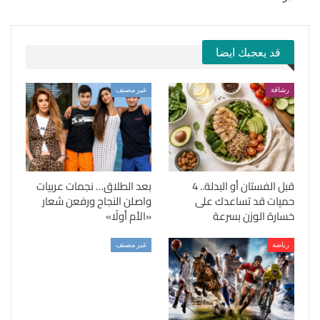
قد يعجبك ايضا
رشاقة
غير مصنف
قبل الفستان أو البدلة.. 4
بعد الطلاق… نجمات عربيات
حميات قد تساعدك على
واصلن النجاح ورفعن شعار
خسارة الوزن بسرعة
«الأم أولًا»
رياضة
غير مصنف