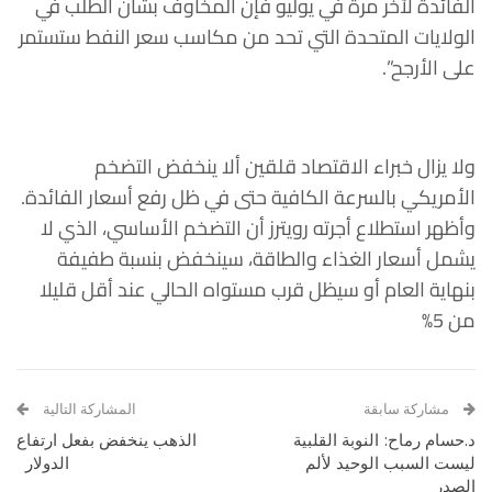
الفائدة لآخر مرة في يوليو فإن المخاوف بشأن الطلب في
الولايات المتحدة التي تحد من مكاسب سعر النفط ستستمر
على الأرجح”.
ولا يزال خبراء الاقتصاد قلقين ألا ينخفض التضخم
الأمريكي بالسرعة الكافية حتى في ظل رفع أسعار الفائدة.
وأظهر استطلاع أجرته رويترز أن التضخم الأساسي، الذي لا
يشمل أسعار الغذاء والطاقة، سينخفض بنسبة طفيفة
بنهاية العام أو سيظل قرب مستواه الحالي عند أقل قليلا
من 5%
مشاركة سابقة
المشاركة التالية
د.حسام رماح: النوبة القلبية
الذهب ينخفض بفعل ارتفاع
ليست السبب الوحيد لألم
الدولار
الصدر