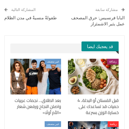
مشاركة سابقة
المشاركة التالية
البابا فرنسيس: حرق المصحف
طفولةٌ منسيةٌ في مدن الظلام
عمل يثير الاشمئزاز
قد يعجبك ايضا
رشاقة
غير مصنف
قبل الفستان أو البدلة.. 4
بعد الطلاق… نجمات عربيات
حميات قد تساعدك على
واصلن النجاح ورفعن شعار
خسارة الوزن بسرعة
«الأم أولًا»
رياضة
غير مصنف