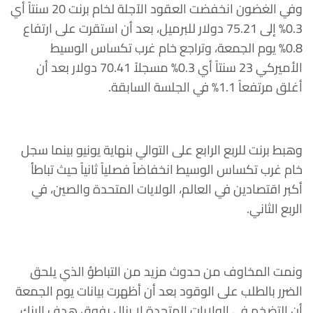
وفي الغضون انخفضت العقود الآجلة لخام برنت 20 سنتاً أي
0.3% إلى 75.21 دولار للبرميل، بعد أن استقرت على ارتفاع
0.8% يوم الجمعة، وتراجع خام غرب تكساس الوسيط
الأميركي 23 سنتاً أي 0.3% مسجلاً 70.41 دولار بعد أن
أغلق مرتفعاً 1.1% في الجلسة السابقة.
وهبط برنت للربع الرابع على التوالي بنهاية يونيو بينما سجل
خام غرب تكساس الوسيط انخفاضاً فصلياً ثانياً حيث تباطأ
أكبر اقتصادين في العالم، الولايات المتحدة والصين، في
الربع الثاني.
ونمت المخاوف من حدوث مزيد من التباطؤ الذي يلحق
الضرر بالطلب على الوقود بعد أن أظهرت بيانات يوم الجمعة
أن التضخم في الولايات المتحدة لا يزال يفوق هدف البنك