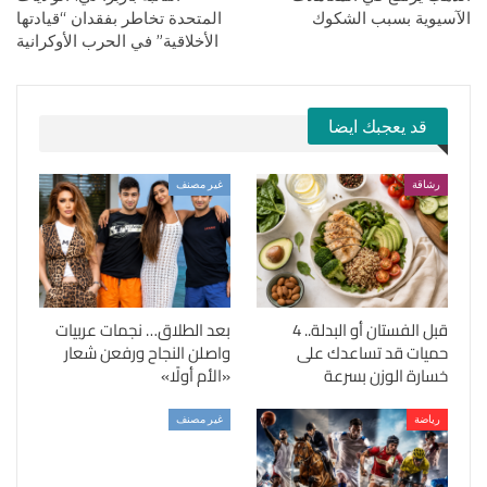
الآسيوية بسبب الشكوك
المتحدة تخاطر بفقدان “قيادتها
الأخلاقية” في الحرب الأوكرانية
قد يعجبك ايضا
رشاقة
غير مصنف
قبل الفستان أو البدلة.. 4
بعد الطلاق… نجمات عربيات
حميات قد تساعدك على
واصلن النجاح ورفعن شعار
خسارة الوزن بسرعة
«الأم أولًا»
رياضة
غير مصنف