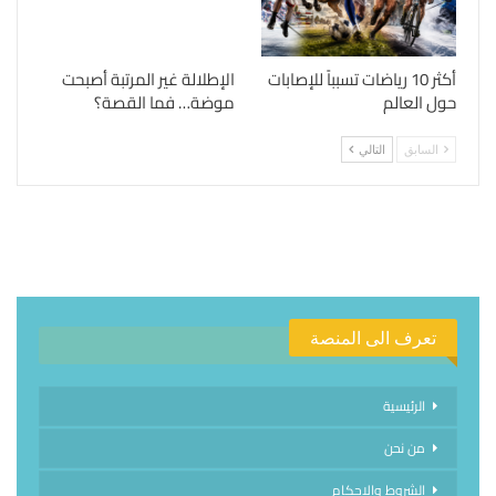
أكثر 10 رياضات تسبباً للإصابات
الإطلالة غير المرتبة أصبحت
حول العالم
موضة… فما القصة؟
السابق
التالي
تعرف الى المنصة
الرئيسية
من نحن
الشروط والاحكام