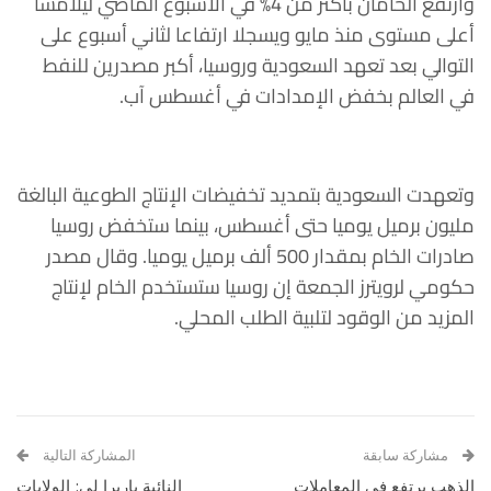
وارتفع الخامان بأكثر من 4% في الأسبوع الماضي ليلامسا
أعلى مستوى منذ مايو ويسجلا ارتفاعا لثاني أسبوع على
التوالي بعد تعهد السعودية وروسيا، أكبر مصدرين للنفط
في العالم بخفض الإمدادات في أغسطس آب.
وتعهدت السعودية بتمديد تخفيضات الإنتاج الطوعية البالغة
مليون برميل يوميا حتى أغسطس، بينما ستخفض روسيا
صادرات الخام بمقدار 500 ألف برميل يوميا. وقال مصدر
حكومي لرويترز الجمعة إن روسيا ستستخدم الخام لإنتاج
المزيد من الوقود لتلبية الطلب المحلي.
مشاركة سابقة
المشاركة التالية
الذهب يرتفع في المعاملات
النائبة باربرا لي: الولايات